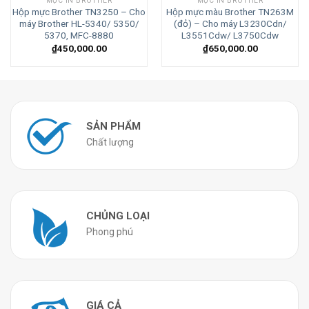
MỰC IN BROTHER
MỰC IN BROTHER
Hộp mực Brother TN3250 – Cho
Hộp mực màu Brother TN263M
máy Brother HL-5340/ 5350/
(đỏ) – Cho máy L3230Cdn/
5370, MFC-8880
L3551Cdw/ L3750Cdw
₫
450,000.00
₫
650,000.00
SẢN PHẨM
Chất lượng
CHỦNG LOẠI
Phong phú
GIÁ CẢ