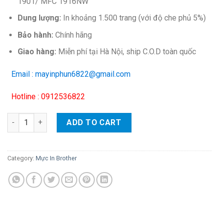
1901/ MFC 1916NW
Dung lượng:
In khoảng 1.500 trang (với độ che phủ 5%)
Bảo hành:
Chính hãng
Giao hàng:
Miễn phí tại Hà Nội, ship C.O.D toàn quốc
Email : mayinphun6822@gmail.com
Hotline : 0912536822
Hộp mực Brother TN1010 – Cho máy HL-1111/ 1201/ DCP-1511/
ADD TO CART
Category:
Mực In Brother