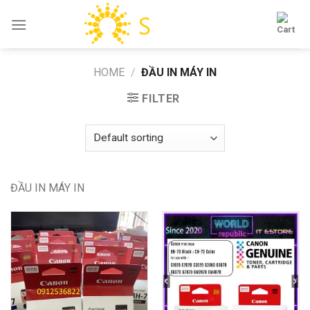
Skip
to
content
HOME
/
ĐẦU IN MÁY IN
FILTER
ĐẦU IN MÁY IN