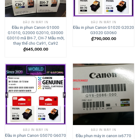
ĐẦU IN MÁY IN
ĐẦU IN MÁY IN
Đầu in phun Canon G1000
Đầu in phun Canon G1020 G2020
G1010, G2000 G2010, G3000
G3020 G3060
G3010 mã BH-7, CH-7 Mẫu mới,
₫
790,000.00
thay thế cho Ca91, Ca92
₫
645,000.00
ĐẦU IN MÁY IN
ĐẦU IN MÁY IN
Đầu in phun Canon G5070 G6070
Đầu phun máy in canon ix6770