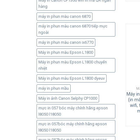
Máy in Canon CP1300 wifi in mã QR ngân
hàng
máy in phun màu canon 6870
máy in phun màu canon 6870 tiếp mực
ngoài
máy in phun màu canon ix6770
Máy in phun màu Epson L1800
Máy in phun màu Epson L1800 chuyển
nhiệt
Máy in phun màu Epson L1800 dyeuv
máy in phun mầu
M
Máy i
Máy in ảnh Canon Selphy CP1000
(in m
wifi,
mực in 057 bóc máy chính hãng epson
m
l8050 l18050
mực in 057bóc máy chính hãng epson
l8050 l18050
mực in 057bóc máy chính hãng epson