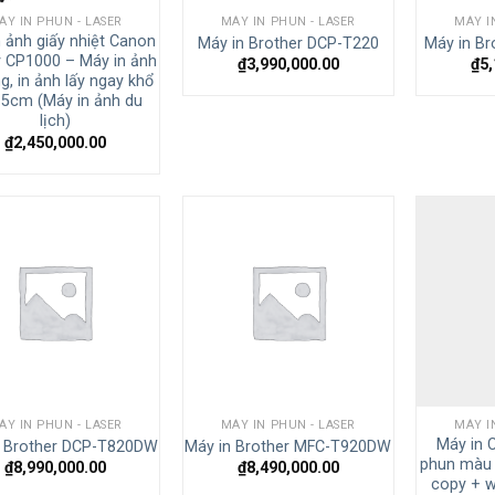
ÁY IN PHUN - LASER
MÁY IN PHUN - LASER
MÁY I
 ảnh giấy nhiệt Canon
Máy in Brother DCP-T220
Máy in B
y CP1000 – Máy in ảnh
₫
3,990,000.00
₫
5
0
g, in ảnh lấy ngay khổ
5cm (Máy in ảnh du
lịch)
10
₫
2,450,000.00
ÁY IN PHUN - LASER
MÁY IN PHUN - LASER
MÁY I
Máy in 
n Brother DCP-T820DW
Máy in Brother MFC-T920DW
phun màu 
₫
8,990,000.00
₫
8,490,000.00
copy + wi