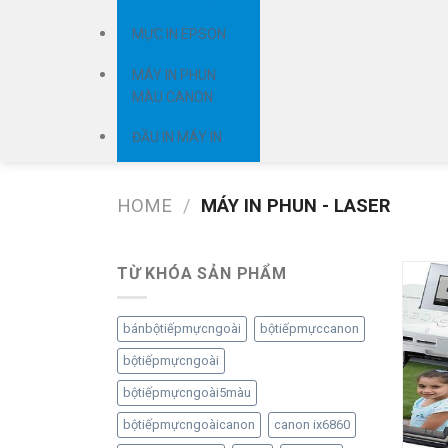
MỰC IN EPSON
MÁY IN PHUN
MÀU CANON
ĐẦU IN MÁY IN
HOME
/
MÁY IN PHUN - LASER
TỪ KHÓA SẢN PHẨM
bánbộtiếpmựcngoài
bộtiếpmựccanon
bộtiếpmựcngoài
bộtiếpmựcngoài5màu
bộtiếpmựcngoàicanon
canon ix6860