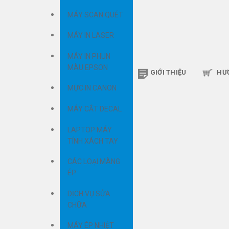
MÁY SCAN QUÉT
MÁY IN LASER
MÁY IN PHUN
MÀU EPSON
GIỚI THIỆU
HƯ
MỰC IN CANON
MÁY CẮT DECAL
LAPTOP MÁY
TÍNH XÁCH TAY
CÁC LOẠI MÀNG
ÉP
DỊCH VỤ SỬA
CHỮA
MÁY ÉP NHIỆT