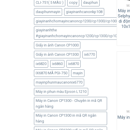
CLI-751( 5 MÀU )
copy
dauphun
M
Máy in
dauphunmayin
giayinanhcanonkp108
Selph
giayinanhchomayincanoncp1200/cp1300/cp1000/cp91
di độn
10x1
giayinanhthe
#giayinanhchomayincanoncp1200/cp1300/cp1000/cp9
Giấy in ảnh Canon CP1000
Giấy in ảnh Canon CP1300
ix6770
ix6820
ix6860
ix6870
IX6870 MÃ PGI-750
mayin
mayinphunmaucanonix6770
Máy in phun màu Epson L1210
Máy in Canon CP1300 - Chuyên in mã QR
ngân hàng
M
Máy in Canon CP1300 in mã QR ngân
Máy i
hàng