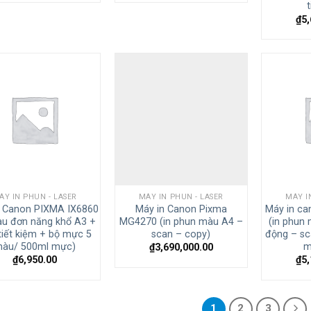
t
₫
5
ÁY IN PHUN - LASER
MÁY IN PHUN - LASER
MÁY I
n Canon PIXMA IX6860
Máy in Canon Pixma
Máy in c
àu đơn năng khổ A3 +
MG4270 (in phun màu A4 –
(in phun
 tiết kiệm + bộ mực 5
scan – copy)
động – sc
àu/ 500ml mực)
m
₫
3,690,000.00
₫
6,950.00
₫
5
1
2
3