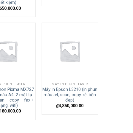
iết kiệm)
,650,000.00
N PHUN - LASER
MÁY IN PHUN - LASER
anon Pixma MX727
Máy in Epson L3210 (in phun
 màu A4, 2 mặt tự
màu a4, scan, copy, rẻ, bền
an – copy – fax +
đẹp)
ạng, wifi)
₫
4,850,000.00
,180,000.00