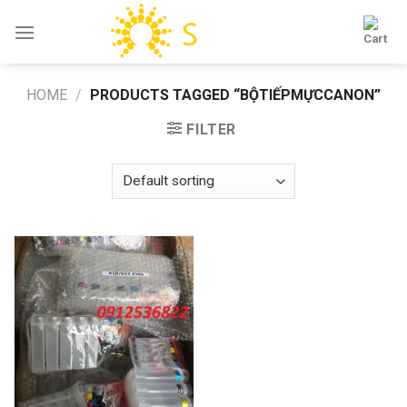
Skip
to
content
HOME
/
PRODUCTS TAGGED “BỘTIẾPMỰCCANON”
FILTER