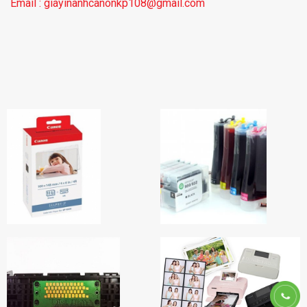
Email : giayinanhcanonkp108@gmail.com