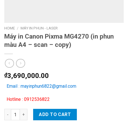
HOME
/
MÁY IN PHUN - LASER
Máy in Canon Pixma MG4270 (in phun
màu A4 – scan – copy)
₫
3,690,000.00
Email : mayinphun6822@gmail.com
Hotline : 0912536822
Máy in Canon Pixma MG4270 (in phun màu A4 – scan – copy) q
ADD TO CART