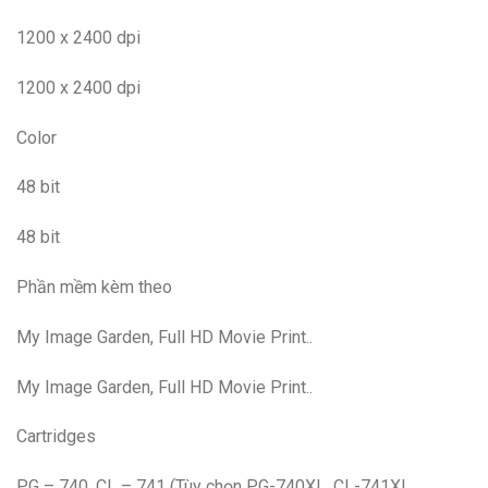
1200 x 2400 dpi
1200 x 2400 dpi
Color
48 bit
48 bit
Phần mềm kèm theo
My Image Garden, Full HD Movie Print..
My Image Garden, Full HD Movie Print..
Cartridges
PG – 740, CL – 741 (Tùy chọn PG-740XL. CL-741XL