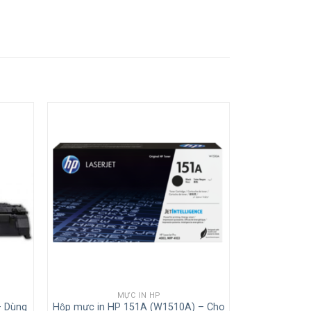
MỰC IN HP
 Dùng
Hộp mực in HP 151A (W1510A) – Cho