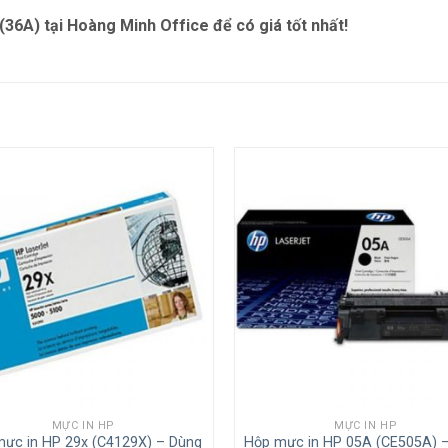
 (36A)
tại Hoàng Minh Office
để có giá tốt nhất!
MỰC IN HP
MỰC IN HP
ực in HP 29x (C4129X) – Dùng
Hộp mực in HP 05A (CE505A) –