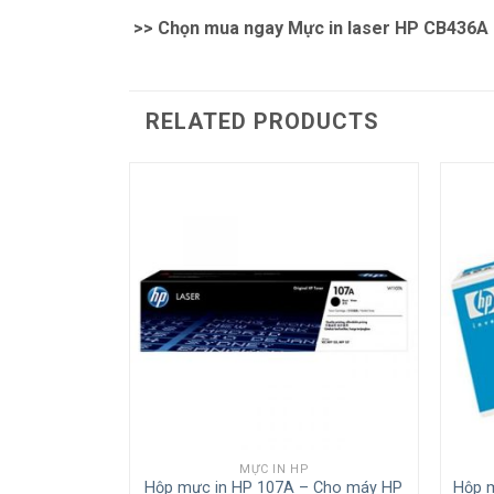
>> Chọn mua ngay
Mực in laser HP CB436A
RELATED PRODUCTS
MỰC IN HP
B435A) – Cho
Hộp mực in HP 107A – Cho máy HP
Hộp m