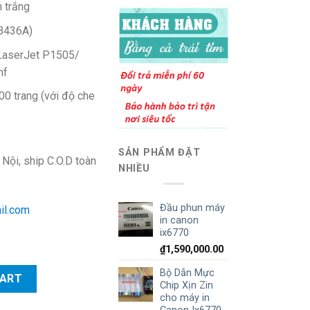
 trắng
B436A)
aserJet P1505/
nf
00 trang (với độ che
SẢN PHẨM ĐẶT
 Nội, ship C.O.D toàn
NHIỀU
Đầu phun máy
il.com
in canon
ix6770
₫
1,590,000.00
 Cho máy in HP P1505/ P1505n/ M1120n/ M1522nf quantity
Bộ Dẫn Mực
CART
Chip Xịn Zin
cho máy in