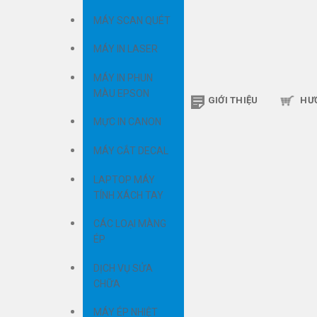
MÁY SCAN QUÉT
MÁY IN LASER
MÁY IN PHUN
MÀU EPSON
GIỚI THIỆU
HƯ
MỰC IN CANON
MÁY CẮT DECAL
LAPTOP MÁY
TÍNH XÁCH TAY
CÁC LOẠI MÀNG
ÉP
DỊCH VỤ SỬA
CHỮA
MÁY ÉP NHIỆT