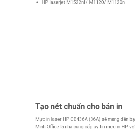
HP laserjet
M1522nf/ M1120/ M1120n
Tạo nét chuẩn cho bản in
Mực in laser HP CB436A (36A) sẽ mang đến bạn n
Minh Office là nhà cung cấp uy tín mực in HP với 