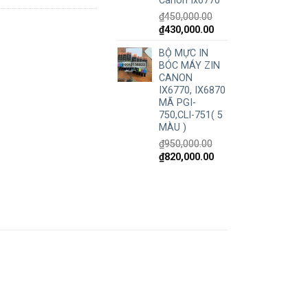
Canon Ix6770
₫
450,000.00
₫
430,000.00
BỘ MỰC IN
BÓC MÁY ZIN
CANON
IX6770, IX6870
MÃ PGI-
750,CLI-751( 5
MÀU )
₫
950,000.00
₫
820,000.00