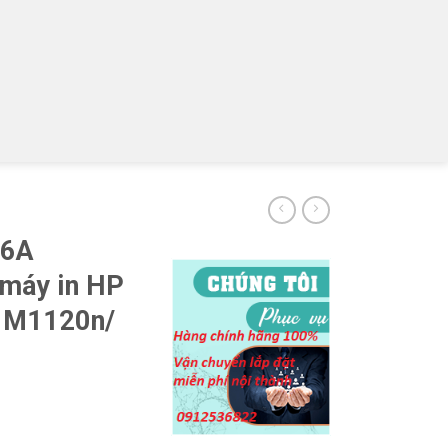
36A
máy in HP
 M1120n/