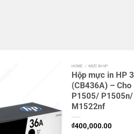
HOME
/
MỰC IN HP
Hộp mực in HP 
(CB436A) – Cho 
P1505/ P1505n/
M1522nf
₫
400,000.00