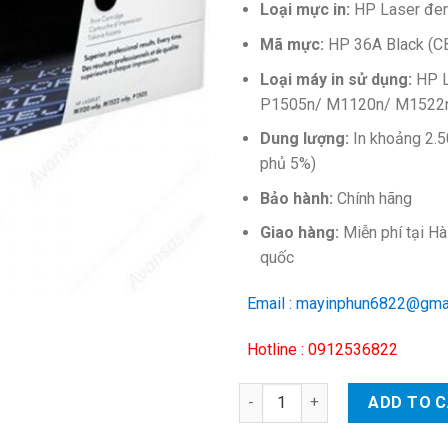
Loại mực in:
HP Laser đen
Mã mực:
HP 36A Black (C
Loại máy in sử dụng:
HP L
P1505n/ M1120n/ M1522
Dung lượng:
In khoảng 2.5
phủ 5%)
Bảo hành:
Chính hãng
Giao hàng:
Miễn phí tại Hà
quốc
Email : mayinphun6822@gma
Hotline : 0912536822
Hộp mực in HP 36A (CB436A) –
ADD TO 