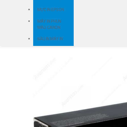
MỰC IN EPSON
MÁY IN PHUN
MÀU CANON
ĐẦU IN MÁY IN