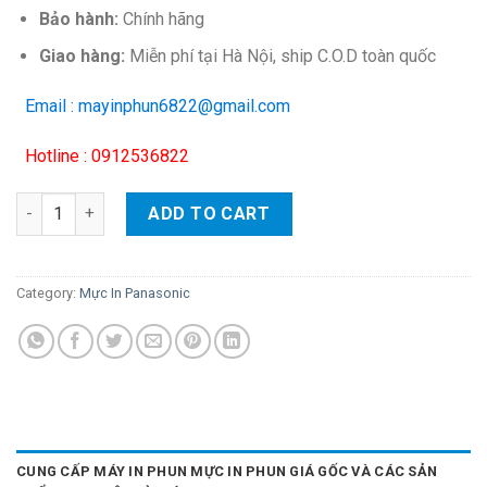
Bảo hành:
Chính hãng
Giao hàng:
Miễn phí tại Hà Nội, ship C.O.D toàn quốc
Email : mayinphun6822@gmail.com
Hotline : 0912536822
Hôp mực in Panasonic FA85 – Cho máy fax KX-FLB 802/ 812/ 852
ADD TO CART
Category:
Mực In Panasonic
CUNG CẤP MÁY IN PHUN MỰC IN PHUN GIÁ GỐC VÀ CÁC SẢN