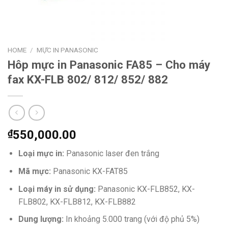
HOME
/
MỰC IN PANASONIC
Hôp mực in Panasonic FA85 – Cho máy
fax KX-FLB 802/ 812/ 852/ 882
₫
550,000.00
Loại mực in:
Panasonic laser đen trắng
Mã mực:
Panasonic KX-FAT85
Loại máy in sử dụng:
Panasonic KX-FLB852, KX-
FLB802, KX-FLB812, KX-FLB882
Dung lượng:
In khoảng 5.000 trang (với độ phủ 5%)