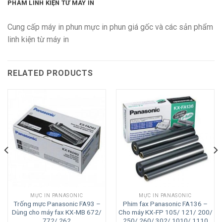
PHẨM LINH KIỆN TỪ MÁY IN
Cung cấp máy in phun mực in phun giá gốc và các sản phẩm
linh kiện từ máy in
RELATED PRODUCTS
MỰC IN PANASONIC
MỰC IN PANASONIC
Trống mực Panasonic FA93 –
Phim fax Panasonic FA136 –
Dùng cho máy fax KX-MB 672/
Cho máy KX-FP 105/ 121/ 200/
772/ 262
250/ 260/ 302/ 1010/ 1110