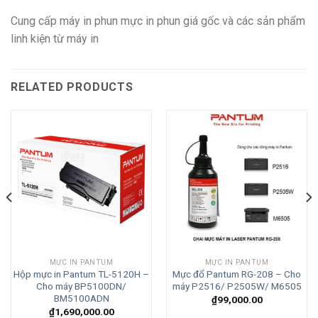
Cung cấp máy in phun mực in phun giá gốc và các sản phẩm
linh kiện từ máy in
RELATED PRODUCTS
MỰC IN PANTUM
MỰC IN PANTUM
Hộp mực in Pantum TL-5120H –
Mực đổ Pantum RG-208 – Cho
Cho máy BP5100DN/
máy P2516/ P2505W/ M6505
BM5100ADN
₫
99,000.00
₫
1,690,000.00