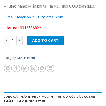
Giao hàng:
Miễn phí tại Hà Nội, ship C.O.D toàn quốc
Email : mayinphun6822@gmail.com
Hotline : 0912536822
Hộp mực in Pantum PC-211KEV – Cho máy P2516/ P2505W/ M65
ADD TO CART
Category:
Mực In Pantum
CUNG CẤP MÁY IN PHUN MỰC IN PHUN GIÁ GỐC VÀ CÁC SẢN
PHẨM LINH KIỆN TỪ MÁY IN