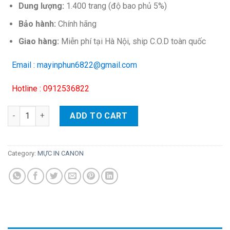
Dung lượng:
1.400 trang (độ bao phủ 5%)
Bảo hành:
Chính hãng
Giao hàng:
Miễn phí tại Hà Nội, ship C.O.D toàn quốc
Email : mayinphun6822@gmail.com
Hotline : 0912536822
Hộp mực màu Canon 054BK (đen) – Cho máy LBP 621Cw/ 623Cd
ADD TO CART
Category:
MỰC IN CANON