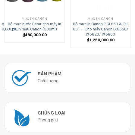
MỰC IN CANON
MỰC IN CANON
ãng
Bộ mực nước Estar cho máy in
Bộ mực in Canon PGI 650 & CLI
10,G3000
phun màu Canon (500ml)
651 – Cho máy Canon iX6560/
iX6820/ iX6860
₫
480,000.00
₫
1,250,000.00
SẢN PHẨM
Chất lượng
CHỦNG LOẠI
Phong phú