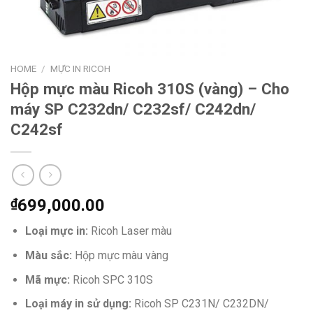
HOME
/
MỰC IN RICOH
Hộp mực màu Ricoh 310S (vàng) – Cho
máy SP C232dn/ C232sf/ C242dn/
C242sf
₫
699,000.00
Loại mực in:
Ricoh Laser màu
Màu sắc:
Hộp mực
màu vàng
Mã mực:
Ricoh SPC 310S
Loại máy in sử dụng:
Ricoh SP C231N/ C232DN/