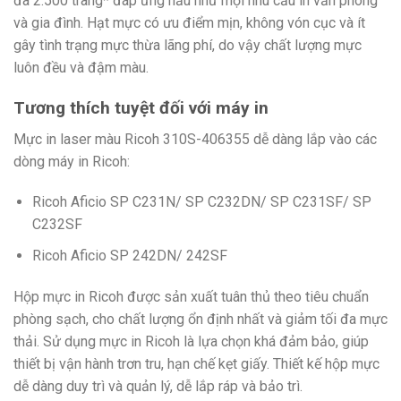
đa 2.500 trang* đáp ứng hầu như mọi nhu cầu in văn phòng
và gia đình. Hạt mực có ưu điểm mịn, không vón cục và ít
gây tình trạng mực thừa lãng phí, do vậy chất lượng mực
luôn đều và đậm màu.
Tương thích tuyệt đối với máy in
Mực in laser màu Ricoh 310S-406355 dễ dàng lắp vào các
dòng máy in Ricoh:
Ricoh Aficio SP C231N/ SP C232DN/ SP C231SF/ SP
C232SF
Ricoh Aficio SP 242DN/ 242SF
Hộp mực in Ricoh được sản xuất tuân thủ theo tiêu chuẩn
phòng sạch, cho chất lượng ổn định nhất và giảm tối đa mực
thải. Sử dụng mực in Ricoh là lựa chọn khá đảm bảo, giúp
thiết bị vận hành trơn tru, hạn chế kẹt giấy. Thiết kế hộp mực
dễ dàng duy trì và quản lý, dễ lắp ráp và bảo trì.