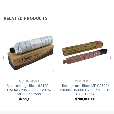
RELATED PRODUCTS
MỰC IN RICOH
MỰC IN RICOH
Mực cartridge Ricoh 6210D –
Hộp mực màu Ricoh MP C2500/
Cho máy 2051/ 2060/ 2075/
C3500/ C6000/ C7500/ C6501/
MP6001/ 7500
C7501 (đỏ)
₫
699,000.00
₫
700,000.00