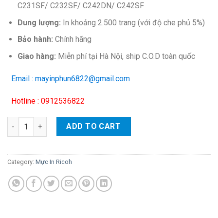
C231SF/ C232SF/ C242DN/ C242SF
Dung lượng:
In khoảng 2.500 trang (với độ che phủ 5%)
Bảo hành:
Chính hãng
Giao hàng:
Miễn phí tại Hà Nội, ship C.O.D toàn quốc
Email : mayinphun6822@gmail.com
Hotline : 0912536822
Hộp mực màu Ricoh 310S (vàng) – Cho máy SP C232dn/ C232sf
ADD TO CART
Category:
Mực In Ricoh