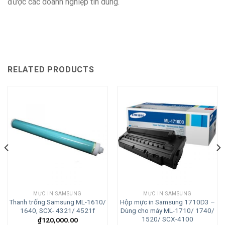
được các doanh nghiệp tin dùng.
RELATED PRODUCTS
MỰC IN SAMSUNG
MỰC IN SAMSUNG
Thanh trống Samsung ML-1610/
Hộp mực in Samsung 1710D3 –
1640, SCX- 4321/ 4521f
Dùng cho máy ML-1710/ 1740/
1520/ SCX-4100
₫
120,000.00