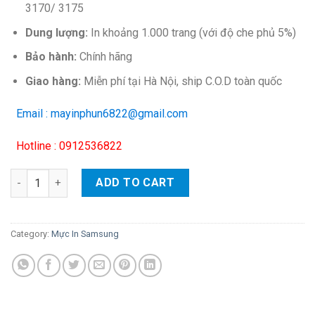
3170/ 3175
Dung lượng:
In khoảng 1.000 trang (với độ che phủ 5%)
Bảo hành:
Chính hãng
Giao hàng:
Miễn phí tại Hà Nội, ship C.O.D toàn quốc
Email : mayinphun6822@gmail.com
Hotline : 0912536822
Hộp mực màu Samsung CLP-C409S (xanh) – Cho máy CLP-310/ 3
ADD TO CART
Category:
Mực In Samsung