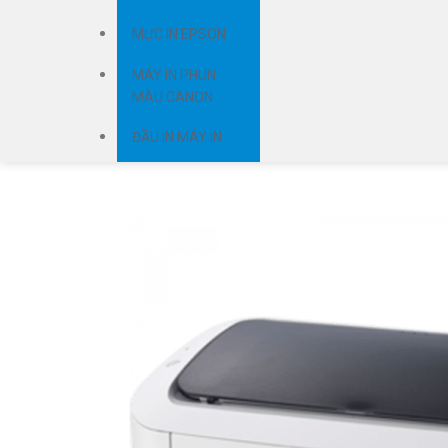
MỰC IN EPSON
MÁY IN PHUN
MÀU CANON
ĐẦU IN MÁY IN