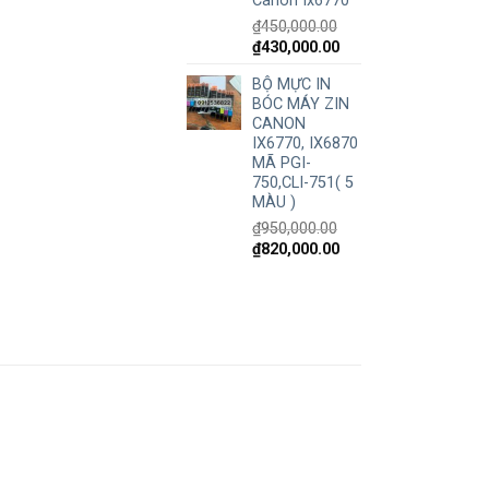
Canon Ix6770
₫
450,000.00
₫
430,000.00
BỘ MỰC IN
BÓC MÁY ZIN
CANON
IX6770, IX6870
MÃ PGI-
750,CLI-751( 5
MÀU )
₫
950,000.00
₫
820,000.00