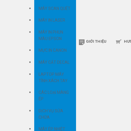
MÁY SCAN QUÉT
MÁY IN LASER
MÁY IN PHUN
MÀU EPSON
GIỚI THIỆU
HƯ
MỰC IN CANON
MÁY CẮT DECAL
LAPTOP MÁY
TÍNH XÁCH TAY
CÁC LOẠI MÀNG
ÉP
DỊCH VỤ SỬA
CHỮA
MÁY ÉP NHIỆT