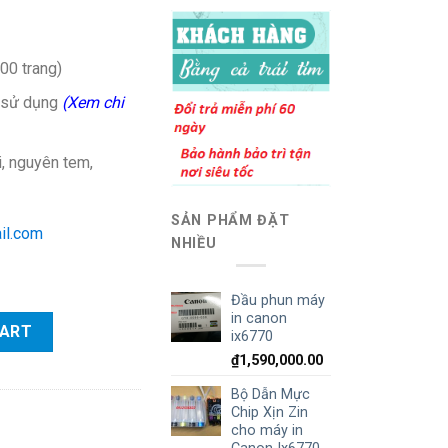
00 trang)
i sử dụng
(Xem chi
 nguyên tem,
SẢN PHẨM ĐẶT
il.com
NHIỀU
Đầu phun máy
in canon
ty
CART
ix6770
₫
1,590,000.00
Bộ Dẫn Mực
Chip Xịn Zin
cho máy in