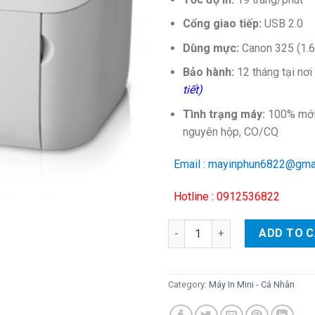
Cổng giao tiếp:
USB 2.0
Dùng mực:
Canon 325 (1.6
Bảo hành:
12 tháng tại nơ
tiết)
Tình trạng máy:
100% mới,
nguyên hộp, CO/CQ
Email : mayinphun6822@gma
Hotline : 0912536822
Máy in Canon LBP 6030 quanti
ADD TO 
Category:
Máy In Mini - Cá Nhân