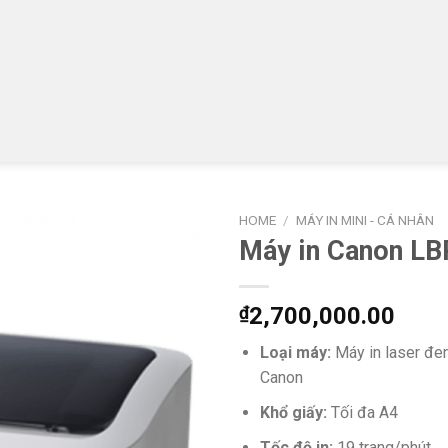
HOME
/
MÁY IN MINI - CÁ NHÂN
Máy in Canon LB
₫
2,700,000.00
Loại máy:
Máy in laser đe
Canon
Khổ giấy:
Tối đa A4
Tốc độ in:
19 trang/phút