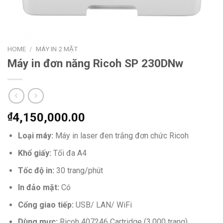
HOME
/
MÁY IN 2 MẶT
Máy in đơn năng Ricoh SP 230DNw
₫
4,150,000.00
Loại máy:
Máy in laser đen trắng đơn chức Ricoh
Khổ giấy:
Tối đa A4
Tốc độ in:
30 trang/phút
In đảo mặt:
Có
Cổng giao tiếp:
USB/ LAN/ WiFi
Dùng mực:
Ricoh 407246 Cartridge (3.000 trang)