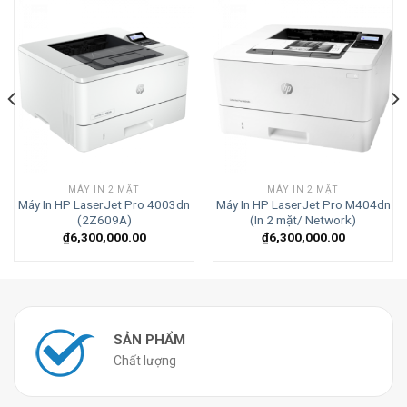
MÁY IN 2 MẶT
MÁY IN 2 MẶT
Máy In HP LaserJet Pro 4003dn
Máy In HP LaserJet Pro M404dn
(2Z609A)
(In 2 mặt/ Network)
₫
6,300,000.00
₫
6,300,000.00
SẢN PHẨM
Chất lượng