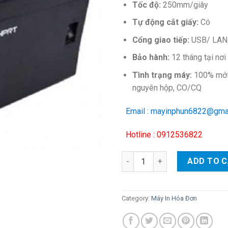
Tốc độ:
250mm/giây
Tự động cắt giấy:
Có
Cổng giao tiếp:
USB/ LAN
Bảo hành:
12 tháng tại nơ
Tình trạng máy:
100% mới,
nguyên hộp, CO/CQ
Email : mayinphun6822@gma
Hotline : 0912536822
Máy in hóa đơn HPRT TP806L 
ADD TO 
Category:
Máy In Hóa Đơn