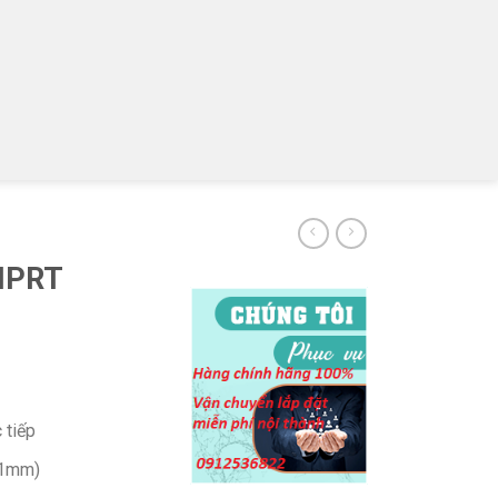
 HPRT
 tiếp
1mm)