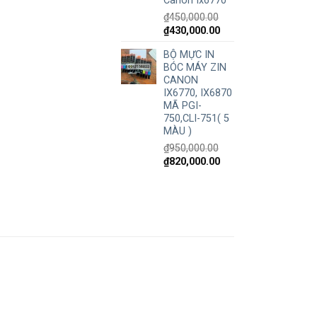
Canon Ix6770
₫
450,000.00
₫
430,000.00
BỘ MỰC IN
BÓC MÁY ZIN
CANON
IX6770, IX6870
MÃ PGI-
750,CLI-751( 5
MÀU )
₫
950,000.00
₫
820,000.00