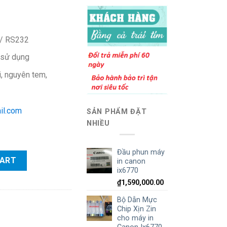
/ RS232
i sử dụng
 nguyên tem,
il.com
SẢN PHẨM ĐẶT
NHIỀU
Đầu phun máy
quantity
CART
in canon
ix6770
₫
1,590,000.00
Bộ Dẫn Mực
Chip Xịn Zin
cho máy in