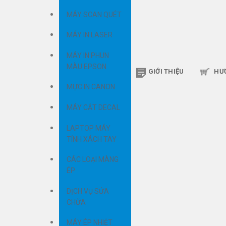
MÁY SCAN QUÉT
MÁY IN LASER
MÁY IN PHUN
MÀU EPSON
GIỚI THIỆU
HƯ
MỰC IN CANON
MÁY CẮT DECAL
LAPTOP MÁY
TÍNH XÁCH TAY
CÁC LOẠI MÀNG
ÉP
DỊCH VỤ SỬA
CHỮA
MÁY ÉP NHIỆT