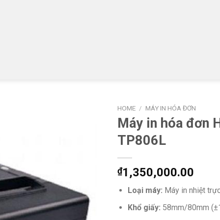
HOME
/
MÁY IN HÓA ĐƠN
Máy in hóa đơn
TP806L
₫
1,350,000.00
Loại máy:
Máy in nhiệt trực
Khổ giấy:
58mm/80mm (±