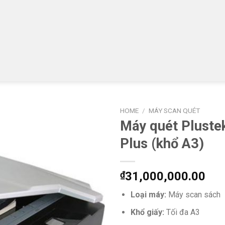
HOME
/
MÁY SCAN QUÉT
Máy quét Pluste
Plus (khổ A3)
₫
31,000,000.00
Loại máy:
Máy scan sách
Khổ giấy:
Tối đa A3