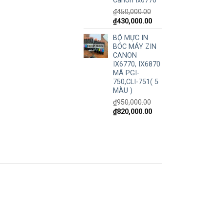
Canon Ix6770
₫
450,000.00
₫
430,000.00
BỘ MỰC IN
BÓC MÁY ZIN
CANON
IX6770, IX6870
MÃ PGI-
750,CLI-751( 5
MÀU )
₫
950,000.00
₫
820,000.00