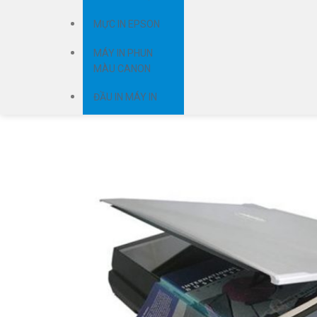
MỰC IN EPSON
MÁY IN PHUN
MÀU CANON
ĐẦU IN MÁY IN