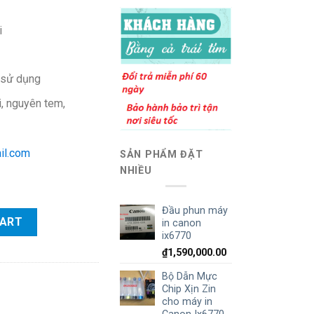
i
i sử dụng
 nguyên tem,
il.com
SẢN PHẨM ĐẶT
NHIỀU
Đầu phun máy
hổ A3) quantity
CART
in canon
ix6770
₫
1,590,000.00
Bộ Dẫn Mực
Chip Xịn Zin
cho máy in