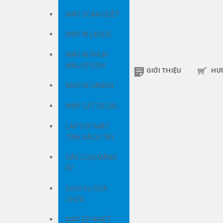
MÁY SCAN QUÉT
MÁY IN LASER
MÁY IN PHUN
MÀU EPSON
GIỚI THIỆU
HƯ
MỰC IN CANON
MÁY CẮT DECAL
LAPTOP MÁY
TÍNH XÁCH TAY
CÁC LOẠI MÀNG
ÉP
DỊCH VỤ SỬA
CHỮA
MÁY ÉP NHIỆT