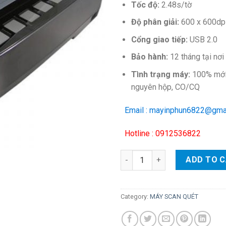
Tốc độ:
2.48s/tờ
Độ phân giải:
600 x 600dp
Cổng giao tiếp:
USB 2.0
Bảo hành:
12 tháng tại nơ
Tình trạng máy:
100% mới,
nguyên hộp, CO/CQ
Email : mayinphun6822@gma
Hotline : 0912536822
Máy quét Plustek A300 Plus (k
ADD TO 
Category:
MÁY SCAN QUÉT