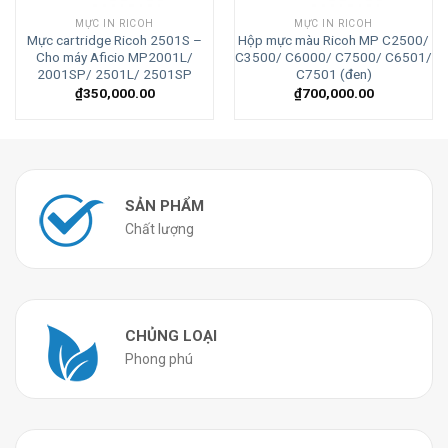
MỰC IN RICOH
MỰC IN RICOH
Mực cartridge Ricoh 2501S –
Hộp mực màu Ricoh MP C2500/
Cho máy Aficio MP2001L/
C3500/ C6000/ C7500/ C6501/
2001SP/ 2501L/ 2501SP
C7501 (đen)
₫
350,000.00
₫
700,000.00
SẢN PHẨM
Chất lượng
CHỦNG LOẠI
Phong phú