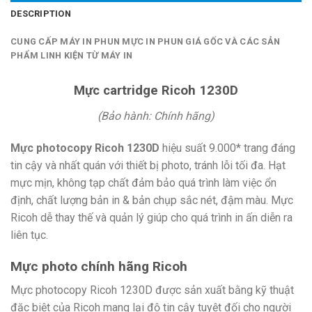
DESCRIPTION
CUNG CẤP MÁY IN PHUN MỰC IN PHUN GIÁ GỐC VÀ CÁC SẢN
PHẨM LINH KIỆN TỪ MÁY IN
Mực cartridge Ricoh 1230D
(Bảo hành: Chính hãng)
Mực photocopy Ricoh 1230D
hiệu suất 9.000* trang đáng
tin cậy và nhất quán với thiết bị photo, tránh lỗi tối đa. Hạt
mực mịn, không tạp chất đảm bảo quá trình làm việc ổn
định, chất lượng bản in & bản chụp sắc nét, đậm màu. Mực
Ricoh dễ thay thế và quản lý giúp cho quá trình in ấn diễn ra
liên tục.
Mực photo chính hãng Ricoh
Mực photocopy Ricoh 1230D được sản xuất bằng kỹ thuật
đặc biệt của Ricoh mang lại độ tin cậy tuyệt đối cho người