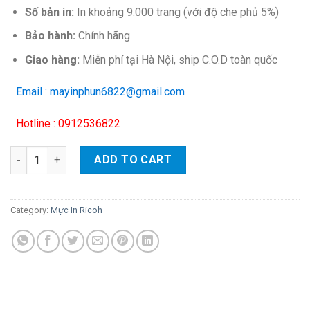
Số bản in:
In khoảng 9.000 trang (với độ che phủ 5%)
Bảo hành:
Chính hãng
Giao hàng:
Miễn phí tại Hà Nội, ship C.O.D toàn quốc
Email : mayinphun6822@gmail.com
Hotline : 0912536822
Mực cartridge Ricoh 1230D – Cho máy Aficio 2015/ 2018, MP150
ADD TO CART
Category:
Mực In Ricoh