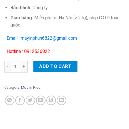
Bảo hành:
Công ty
Giao hàng:
Miễn phí tại Hà Nội (> 2 lọ), ship C.O.D toàn
quốc
Email : mayinphun6822@gmail.com
Hotline : 0912536822
Mực đổ màu vàng cho máy in laser màu Ricoh (80g) quantity
ADD TO CART
Category:
Mực In Ricoh