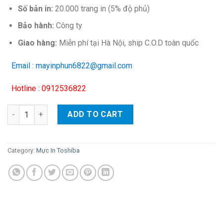
Số bản in:
20.000 trang in (5% độ phủ)
Bảo hành:
Công ty
Giao hàng:
Miễn phí tại Hà Nội, ship C.O.D toàn quốc
Email : mayinphun6822@gmail.com
Hotline : 0912536822
Mực đổ Toshiba e3500c/ e4500c/ e5500c/ e6520c/ e6530c/ e654
ADD TO CART
Category:
Mực In Toshiba