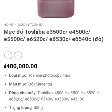
HOME
/
MỰC IN TOSHIBA
Mực đổ Toshiba e3500c/ e4500c/
e5500c/ e6520c/ e6530c/ e6540c (đỏ)
₫
480,000.00
Loại mực:
Toshiba photocopy màu.
Màu mực:
Đỏ (Magenta)
Dùng cho máy:
Toshiba e4500c/ e5500c/ e5520c/
e6520c/ e6530c/ 6540c/ e3500c/ e4510C.
Trọng lượng:
500g