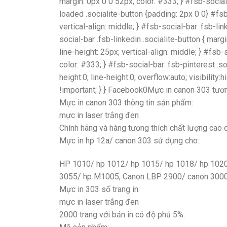
margin: 0px 0 0 52px; color: #333; } #fsb-social
loaded .socialite-button {padding: 2px 0 0} #fsb
vertical-align: middle; } #fsb-social-bar .fsb-lin
social-bar .fsb-linkedin .socialite-button { marg
line-height: 25px; vertical-align: middle; } #fsb-
color: #333; } #fsb-social-bar .fsb-pinterest .soci
height:0; line-height:0; overflow:auto; visibilit
!important; } } Facebook0Mực in canon 303 tươn
Mực in canon 303 thông tin sản phẩm:
mực in laser trắng đen
Chính hãng và hàng tương thích chất lượng cao c
Mực in hp 12a/ canon 303 sử dụng cho:
HP 1010/ hp 1012/ hp 1015/ hp 1018/ hp 1020
3055/ hp M1005, Canon LBP 2900/ canon 3000
Mực in 303 số trang in:
mực in laser trắng đen
2000 trang với bản in có độ phủ 5%.