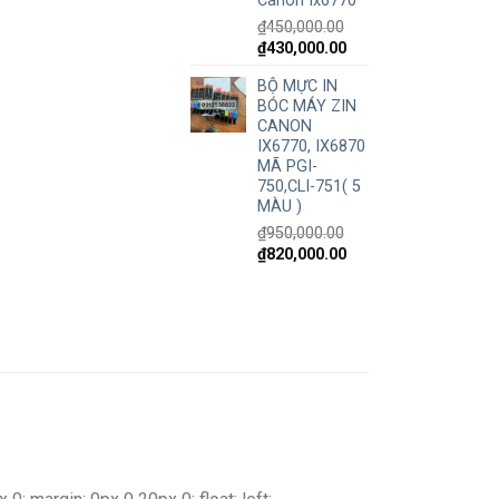
Canon Ix6770
₫
450,000.00
₫
430,000.00
BỘ MỰC IN
BÓC MÁY ZIN
CANON
IX6770, IX6870
MÃ PGI-
750,CLI-751( 5
MÀU )
₫
950,000.00
₫
820,000.00