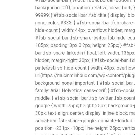
#fsb-social-bar { width: 100%; border-bottom: 1
background: #fff; position: relative; clear: both;
99999; } #fsb-social-bar .fsb-title { display: blo
none; color: #333; } #fsb-social-bar .fsb-share-
hide-count { width: 44px; overflow: hidden; margin
#fsb-social-bar .fsb-share-twitter.fsb-hide-count
105px; padding: 3px 0 2px; height: 25px; } #fsb-
bar .fsb-share-linkedin { float: left; width: 135
hidden; margin-right: 30px; } #fsb-social-bar .fs
pinterest.fsb-hide-count { width: 43px; overflow:
url(https://mucinminhduc.com/wp-content/plugins
background: none !important; } #fsb-social-bar .f
family: Arial, Helvetica, sans-serif; } #fsb-socia
middle; } #fsb-social-bar .fsb-twitter .fsb-count 
google { width: 75px; height: 25px; background-p
30px; text-align: center; display: inline-block; 
social-bar .fsb-share-google .socialite-loaded 
position: -231px -10px; line-height: 25px; vertica