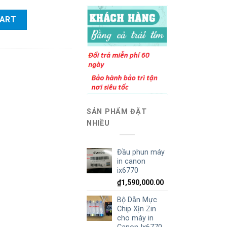
 chính hãng) quantity
CART
SẢN PHẨM ĐẶT
NHIỀU
Đầu phun máy
in canon
ix6770
₫
1,590,000.00
Bộ Dẫn Mực
Chip Xịn Zin
cho máy in