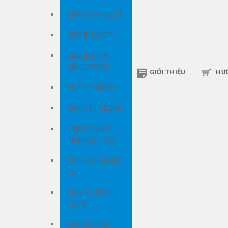
MÁY SCAN QUÉT
MÁY IN LASER
MÁY IN PHUN
MÀU EPSON
GIỚI THIỆU
HƯ
MỰC IN CANON
MÁY CẮT DECAL
LAPTOP MÁY
TÍNH XÁCH TAY
CÁC LOẠI MÀNG
ÉP
DỊCH VỤ SỬA
CHỮA
MÁY ÉP NHIỆT