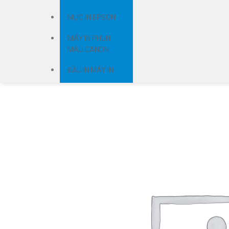
MỰC IN EPSON
MÁY IN PHUN
MÀU CANON
ĐẦU IN MÁY IN