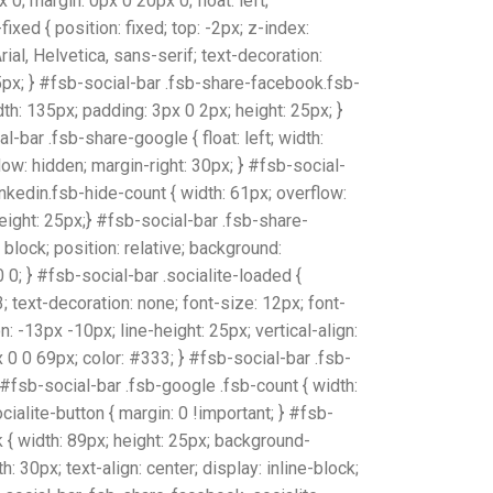
; margin: 0px 0 20px 0; float: left;
ixed { position: fixed; top: -2px; z-index:
Arial, Helvetica, sans-serif; text-decoration:
25px; } #fsb-social-bar .fsb-share-facebook.fsb-
idth: 135px; padding: 3px 0 2px; height: 25px; }
-bar .fsb-share-google { float: left; width:
ow: hidden; margin-right: 30px; } #fsb-social-
linkedin.fsb-hide-count { width: 61px; overflow:
height: 25px;} #fsb-social-bar .fsb-share-
 block; position: relative; background:
0; } #fsb-social-bar .socialite-loaded {
; text-decoration: none; font-size: 12px; font-
n: -13px -10px; line-height: 25px; vertical-align:
px 0 0 69px; color: #333; } #fsb-social-bar .fsb-
 #fsb-social-bar .fsb-google .fsb-count { width:
cialite-button { margin: 0 !important; } #fsb-
 { width: 89px; height: 25px; background-
: 30px; text-align: center; display: inline-block;