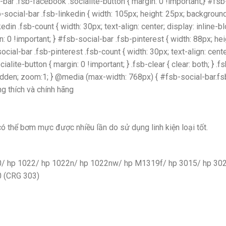
-bar .fsb-facebook .socialite-button { margin: 0 !important;} #fs
-social-bar .fsb-linkedin { width: 105px; height: 25px; backgroun
kedin .fsb-count { width: 30px; text-align: center; display: inline-
in: 0 !important; } #fsb-social-bar .fsb-pinterest { width: 88px; 
social-bar .fsb-pinterest .fsb-count { width: 30px; text-align: cent
alite-button { margin: 0 !important; } .fsb-clear { clear: both; } .fs
y:hidden; zoom:1; } @media (max-width: 768px) { #fsb-social-bar.fsb-
g thích và chính hãng
ó thể bơm mực được nhiều lần do sử dụng linh kiện loại tốt.
/ hp 1022/ hp 1022n/ hp 1022nw/ hp M1319f/ hp 3015/ hp 302
 (CRG 303)