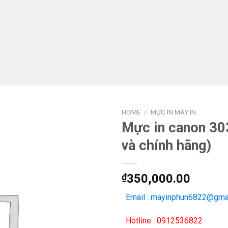
HOME
/
MỰC IN MÁY IN
Mực in canon 303
và chính hãng)
₫
350,000.00
Email : mayinphun6822@gma
Hotline : 0912536822