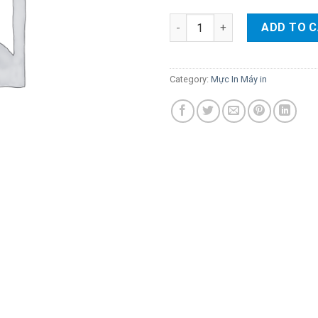
Mực in canon 303 (thay thế và
ADD TO 
Category:
Mực In Máy in