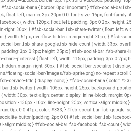
px solid #dbdbdb; border-top: 1px solid #dbdbdb; padding: 10px 0
 } #fsb-social-bar a { border: 0px !important } #fsb-social-bar.fsb-f
ck; float: left; margin: 3px 20px 0 0; font-size: 16px; font-family: 
facebook { width: 120px; float: left; padding: 3px 0 2px; height: 
-right: 30px; } #fsb-social-bar .fsb-share-twitter { float: left; w
 { width: 61px; overflow: hidden; margin-right: 30px; } #fsb-social
social-bar .fsb-share-google.fsb-hide-count { width: 33px; overfl
px; padding: 3px 0 2px; height: 25px; } #fsb-social-bar .fsb-share-
b-share-pinterest { float: left; width: 115px; padding: 3px 0 2px; 
 hidden; margin-right: 30px; } #fsb-social-bar .socialite { display:
/floating-social-bar/images/fsb-sprite.png) no-repeat scroll 0 
sb-service-title { display: none; } #fsb-social-bar a { color: #333
l-bar .fsb-twitter { width: 105px; height: 25px; background-positio
{ width: 30px; text-align: center; display: inline-block; margin: 0
osition: -136px -10px; line-height: 25px; vertical-align: middle; }
margin: 0px 0 0 41px; color: #333; } #fsb-social-bar .fsb-google .so
.socialite-button{padding: 2px 0 0} #fsb-social-bar .fsb-facebook
l-align: middle; } #fsb-social-bar .fsb-facebook .fsb-count { width