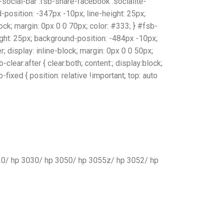
b-social-bar .fsb-share-facebook .socialite-
d-position: -347px -10px; line-height: 25px;
block; margin: 0px 0 0 70px; color: #333; } #fsb-
height: 25px; background-position: -484px -10px;
er; display: inline-block; margin: 0px 0 0 50px;
b-clear:after { clear:both; content:; display:block;
fixed { position: relative !important; top: auto
0/ hp 3030/ hp 3050/ hp 3055z/ hp 3052/ hp