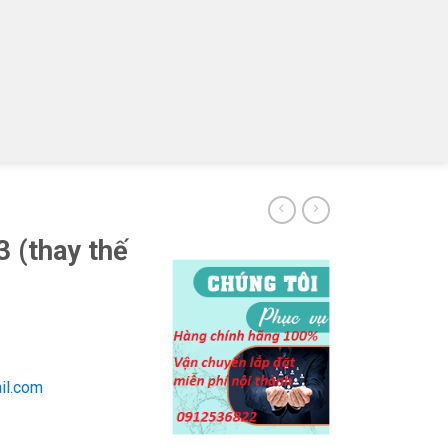
 (thay thế
il.com