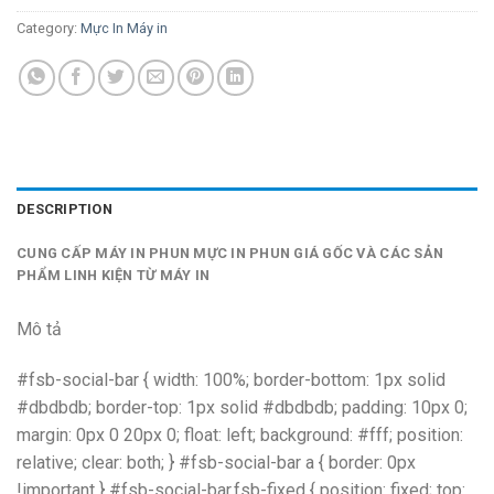
Category:
Mực In Máy in
DESCRIPTION
CUNG CẤP MÁY IN PHUN MỰC IN PHUN GIÁ GỐC VÀ CÁC SẢN
PHẨM LINH KIỆN TỪ MÁY IN
Mô tả
#fsb-social-bar { width: 100%; border-bottom: 1px solid
#dbdbdb; border-top: 1px solid #dbdbdb; padding: 10px 0;
margin: 0px 0 20px 0; float: left; background: #fff; position:
relative; clear: both; } #fsb-social-bar a { border: 0px
!important } #fsb-social-bar.fsb-fixed { position: fixed; top: