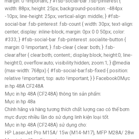
margin: 0 !important; } #fsb-social-bar .fsb-pinterest {
width: 88px; height: 25px; background-position: -484px
-10px; line-height: 25px; vertical-align: middle; } #fsb-
social-bar .fsb-pinterest .fsb-count { width: 30px; text-align:
center; display: inline-block; margin: 0px 0 0 50px; color:
#333; } #fsb-social-bar .fsb-pinterest .socialite-button {
margin: 0 !important; } .fsb-clear { clear: both; } .fsb-
clear:after { clear:both; content:; display:block; height:0; line-
height:0; overflow:auto; visibility:hidden; zoom:1; } @media
(max-width: 768px) { #fsb-social-bar.fsb-fixed { position:
relative !important; top: auto !important; } } Facebook0Mực
in hp 48A CF248A
Mực in hp 48A (CF248A) thông tin sản phẩm:
Mực in hp 48a
Chính hãng và hàng tương thích chất lượng cao có thể bơm
mực được nhiều lần do sử dụng linh kiện loại tốt.
Mực in hp 48A (CF248A) sử dụng cho:
HP LaserJet Pro M15A/ 15w (M14-M17), MFP M28A/ 28w