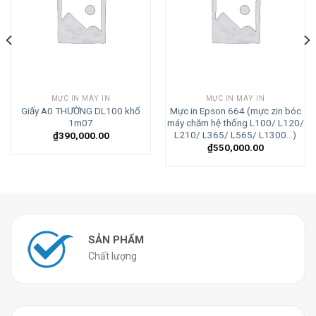
MỰC IN MÁY IN
MỰC IN MÁY IN
Giấy A0 THƯỜNG DL100 khổ
Mực in Epson 664 (mực zin bóc
1m07
máy chăm hệ thống L100/ L120/
L210/ L365/ L565/ L1300…)
₫
390,000.00
₫
550,000.00
SẢN PHẨM
Chất lượng