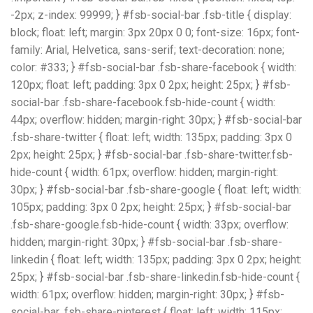
-2px; z-index: 99999; } #fsb-social-bar .fsb-title { display:
block; float: left; margin: 3px 20px 0 0; font-size: 16px; font-
family: Arial, Helvetica, sans-serif; text-decoration: none;
color: #333; } #fsb-social-bar .fsb-share-facebook { width:
120px; float: left; padding: 3px 0 2px; height: 25px; } #fsb-
social-bar .fsb-share-facebook.fsb-hide-count { width:
44px; overflow: hidden; margin-right: 30px; } #fsb-social-bar
.fsb-share-twitter { float: left; width: 135px; padding: 3px 0
2px; height: 25px; } #fsb-social-bar .fsb-share-twitter.fsb-
hide-count { width: 61px; overflow: hidden; margin-right:
30px; } #fsb-social-bar .fsb-share-google { float: left; width:
105px; padding: 3px 0 2px; height: 25px; } #fsb-social-bar
.fsb-share-google.fsb-hide-count { width: 33px; overflow:
hidden; margin-right: 30px; } #fsb-social-bar .fsb-share-
linkedin { float: left; width: 135px; padding: 3px 0 2px; height:
25px; } #fsb-social-bar .fsb-share-linkedin.fsb-hide-count {
width: 61px; overflow: hidden; margin-right: 30px; } #fsb-
social-bar .fsb-share-pinterest { float: left; width: 115px;