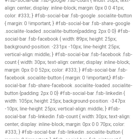
#fsb-social-bar .fsb-google .fsb-count { width: 30px; text-
align: center; display: inline-block; margin: 0px 0 0 41px;
color: #333; } #fsb-social-bar .fsb-google .socialite-button
{ margin: 0 !important; } #fsb-social-bar .fsb-share-google
.socialite-loaded .socialite-button{padding: 2px 0 0} #fsb-
social-bar .fsb-facebook { width: 89px; height: 25px;
background-position: -231px -10px; line-height: 25px;
vertical-align: middle; } #fsb-social-bar .fsb-facebook .fsb-
count { width: 30px; text-align: center; display: inline-block;
margin: 0px 0 0 52px; color: #333; } #fsb-social-bar .fsb-
facebook .socialite-button { margin: 0 !important;} #fsb-
social-bar .fsb-share-facebook .socialite-loaded .socialite-
button {padding: 2px 0 0} #fsb-social-bar .fsb-linkedin {
width: 105px; height: 25px; background-position: -347px
-10px; line-height: 25px; vertical-align: middle; } #fsb-
social-bar .fsb-linkedin .fsb-count { width: 30px; text-align:
center; display: inline-block; margin: 0px 0 0 70px; color:
#333; } #fsb-social-bar .fsb-linkedin .socialite-button {