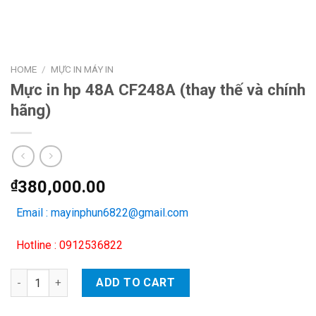
HOME
/
MỰC IN MÁY IN
Mực in hp 48A CF248A (thay thế và chính
hãng)
₫
380,000.00
Email : mayinphun6822@gmail.com
Hotline : 0912536822
Mực in hp 48A CF248A (thay thế và chính hãng) quantity
ADD TO CART