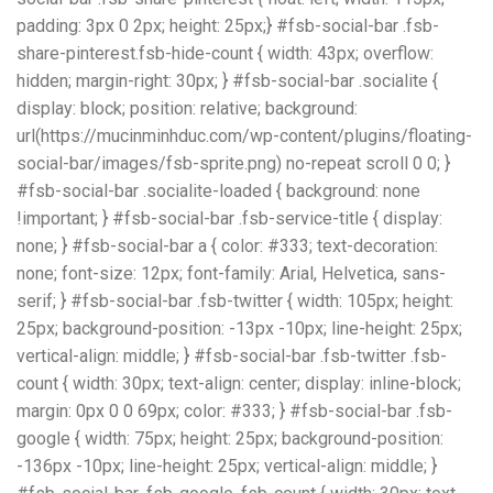
padding: 3px 0 2px; height: 25px;} #fsb-social-bar .fsb-
share-pinterest.fsb-hide-count { width: 43px; overflow:
hidden; margin-right: 30px; } #fsb-social-bar .socialite {
display: block; position: relative; background:
url(https://mucinminhduc.com/wp-content/plugins/floating-
social-bar/images/fsb-sprite.png) no-repeat scroll 0 0; }
#fsb-social-bar .socialite-loaded { background: none
!important; } #fsb-social-bar .fsb-service-title { display:
none; } #fsb-social-bar a { color: #333; text-decoration:
none; font-size: 12px; font-family: Arial, Helvetica, sans-
serif; } #fsb-social-bar .fsb-twitter { width: 105px; height:
25px; background-position: -13px -10px; line-height: 25px;
vertical-align: middle; } #fsb-social-bar .fsb-twitter .fsb-
count { width: 30px; text-align: center; display: inline-block;
margin: 0px 0 0 69px; color: #333; } #fsb-social-bar .fsb-
google { width: 75px; height: 25px; background-position:
-136px -10px; line-height: 25px; vertical-align: middle; }