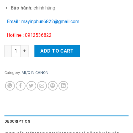
Bảo hành:
chính hãng
Email : mayinphun6822@gmail.com
Hotline : 0912536822
Mực in phun Canon CLI 42 (đỏ nhạt) – Dùng cho máy Canon Pi
ADD TO CART
Category:
MỰC IN CANON
DESCRIPTION