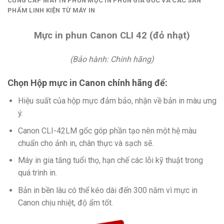
CUNG CẤP MÁY IN PHUN MỰC IN PHUN GIÁ GỐC VÀ CÁC SẢN
PHẨM LINH KIỆN TỪ MÁY IN
Mực in phun Canon CLI 42 (đỏ nhạt)
(Bảo hành: Chính hãng)
Chọn Hộp mực in Canon chính hãng để:
Hiệu suất của hộp mực đảm bảo, nhận về bản in màu ưng
ý.
Canon CLI-42LM gốc góp phần tạo nên một hệ màu
chuẩn cho ảnh in, chân thực và sạch sẽ.
Máy in gia tăng tuổi thọ, hạn chế các lỗi kỹ thuật trong
quá trình in.
Bản in bền lâu có thể kéo dài đến 300 năm vì mực in
Canon chịu nhiệt, độ ẩm tốt.