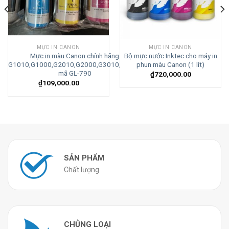
MỰC IN CANON
MỰC IN CANON
Mực in màu Canon chính hãng
Bộ mực nước Inktec cho máy in
G1010,G1000,G2010,G2000,G3010,G3000
phun màu Canon (1 lít)
mã GL-790
₫
720,000.00
₫
109,000.00
SẢN PHẨM
Chất lượng
CHỦNG LOẠI