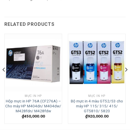
RELATED PRODUCTS
MỰC IN HP
MỰC IN HP
Hộp mực in HP 76A (CF276A) –
Bộ mực in 4 màu GT52/53 cho
Cho máy HP M404dn/ M404dw/
máy HP 115/ 315/ 415/
M428fdn/ M428fdw
GT5810/ 5820
₫
450,000.00
₫
920,000.00