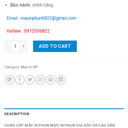
Bảo hành:
chính hãng
Email : mayinphun6822@gmail.com
Hotline : 0912536822
Mực in phun HP 951XL (vàng) – Cho máy HP OfficeJet 8100/ 860
ADD TO CART
Category:
Mực In HP
DESCRIPTION
CUNG CẤP MÁY IN PHUN MỰC IN PHUN GIÁ GỐC VÀ CÁC SẢN