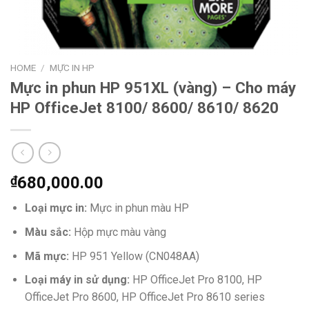
HOME
/
MỰC IN HP
Mực in phun HP 951XL (vàng) – Cho máy
HP OfficeJet 8100/ 8600/ 8610/ 8620
₫
680,000.00
Loại mực in:
Mực in phun màu HP
Màu sắc:
Hộp mực
màu vàng
Mã mực:
HP 951 Yellow (CN048AA)
Loại máy in sử dụng:
HP OfficeJet Pro 8100, HP
OfficeJet Pro 8600, HP OfficeJet Pro 8610 series