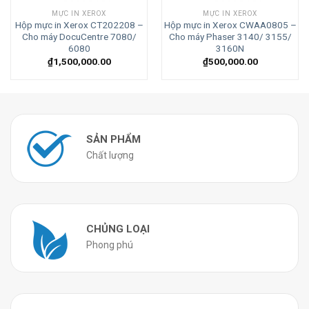
MỰC IN XEROX
MỰC IN XEROX
Hộp mực in Xerox CT202208 –
Hộp mực in Xerox CWAA0805 –
Cho máy DocuCentre 7080/
Cho máy Phaser 3140/ 3155/
6080
3160N
₫
1,500,000.00
₫
500,000.00
SẢN PHẨM
Chất lượng
CHỦNG LOẠI
Phong phú