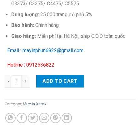
C3373/ C3375/ C4475/ C5575
Dung lượng:
25.000 trang độ phủ 5%
Bảo hành:
Chính hãng
Giao hàng:
Miễn phí tại Hà Nội, ship C.O.D toàn quốc
Email : mayinphun6822@gmail.com
Hotline : 0912536822
Mực photo Xerox màu đen cho máy DC-IV C2275/ C3373/ C3375
ADD TO CART
Category:
Mực In Xerox