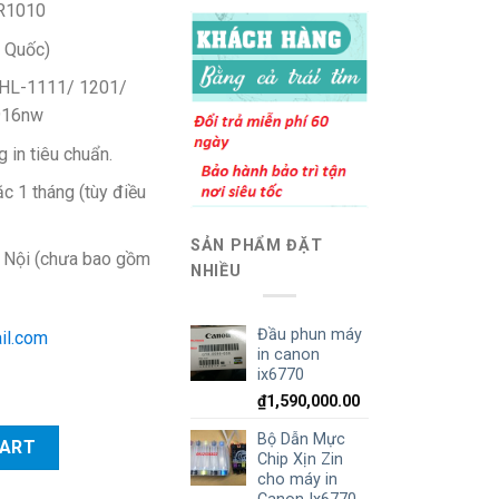
R1010
 Quốc)
 HL-1111/ 1201/
916nw
 in tiêu chuẩn.
c 1 tháng (tùy điều
SẢN PHẨM ĐẶT
à Nội (chưa bao gồm
NHIỀU
Đầu phun máy
il.com
in canon
ix6770
₫
1,590,000.00
 1201/ DCP-1511/ 1601/ MFC-1916nw quantity
Bộ Dẫn Mực
CART
Chip Xịn Zin
cho máy in