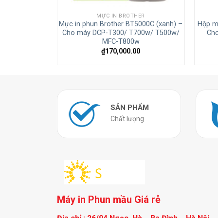
HER
MỰC IN BROTHER
6000BK (đen) –
Mực in phun Brother BT5000C (xanh) –
Hộp m
700w/ T500w/
Cho máy DCP-T300/ T700w/ T500w/
Ch
w
MFC-T800w
0
₫
170,000.00
SẢN PHẨM
Chất lượng
Máy in Phun mầu Giá rẻ