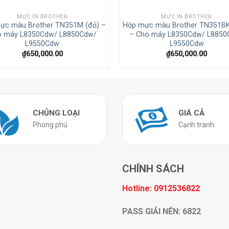
MỰC IN BROTHER
MỰC IN BROTHER
ực màu Brother TN351M (đỏ) –
Hộp mực màu Brother TN351BK
o máy L8350Cdw/ L8850Cdw/
– Cho máy L8350Cdw/ L8850
L9550Cdw
L9550Cdw
₫
650,000.00
₫
650,000.00
CHỦNG LOẠI
GIÁ CẢ
Phong phú
Cạnh tranh
CHÍNH SÁCH
Hotline: 0912536822
PASS GIẢI NÉN: 6822