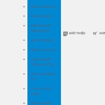
MÁY SCAN QUÉT
MÁY IN LASER
MÁY IN PHUN
MÀU EPSON
GIỚI THIỆU
HƯ
MỰC IN CANON
MÁY CẮT DECAL
LAPTOP MÁY
TÍNH XÁCH TAY
CÁC LOẠI MÀNG
ÉP
DỊCH VỤ SỬA
CHỮA
MÁY ÉP NHIỆT