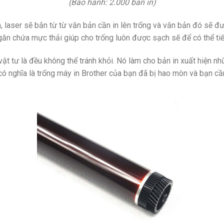
(Bảo hành: 2.000 bản in)
, laser sẽ bắn từ từ văn bản cần in lên trống và văn bản đó sẽ đư
ăn chứa mực thải giúp cho trống luôn được sạch sẽ để có thể tiếp
ật tư là đều không thể tránh khỏi. Nó làm cho bản in xuất hiện nh
, có nghĩa là trống máy in Brother của bạn đã bị hao mòn và bạn cầ