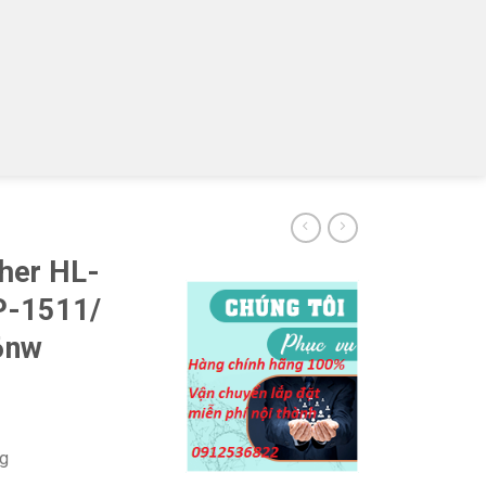
ther HL-
P-1511/
6nw
ng