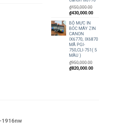
Canon Ix6770
₫
450,000.00
₫
430,000.00
BỘ MỰC IN
BÓC MÁY ZIN
CANON
IX6770, IX6870
MÃ PGI-
750,CLI-751( 5
MÀU )
₫
950,000.00
₫
820,000.00
C-1916nw