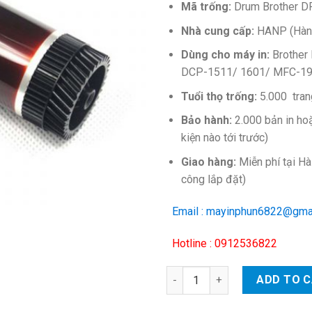
Mã trống:
Drum Brother D
Nhà cung cấp:
HANP (Hàn
Dùng cho máy in:
Brother
DCP-1511/ 1601/ MFC-1
Tuổi thọ trống:
5.000 trang
Bảo hành:
2.000 bản in hoặ
kiện nào tới trước)
Giao hàng:
Miễn phí tại H
công lắp đặt)
Email : mayinphun6822@gma
Hotline : 0912536822
Thanh trống Brother HL-1111/
ADD TO 