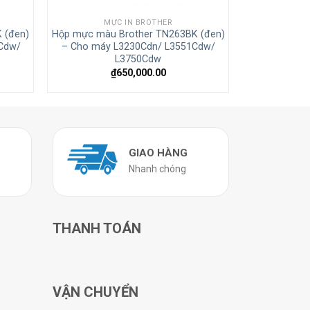
MỰC IN BROTHER
 (đen)
Hộp mực màu Brother TN263BK (đen)
Cdw/
– Cho máy L3230Cdn/ L3551Cdw/
L3750Cdw
₫
650,000.00
GIAO HÀNG
Nhanh chóng
THANH TOÁN
VẬN CHUYỂN