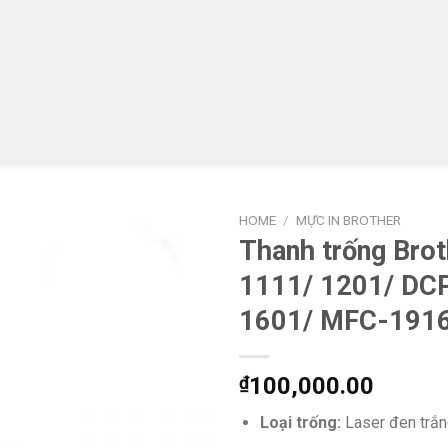
HOME
/
MỰC IN BROTHER
Thanh trống Bro
1111/ 1201/ DC
1601/ MFC-191
₫
100,000.00
Loại trống:
Laser đen trắ