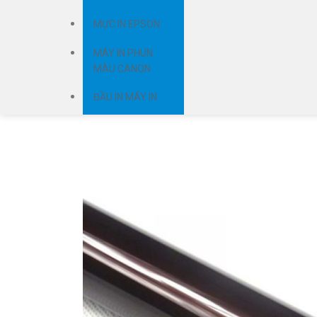
MỰC IN EPSON
MÁY IN PHUN
MÀU CANON
ĐẦU IN MÁY IN