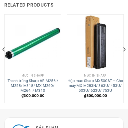
RELATED PRODUCTS
MỰC IN SHARP
MỰC IN SHARP
Thanh trống Sharp AR-M256l/
Hộp mực Sharp MX500AT – Cho
M258/ M318/ MX-M260/
máy MX-M283N/ 363U/ 453U/
M264n/ M310
503U/ 623U/ 753U
₫
300,000.00
₫
800,000.00
SẢN PHẨM