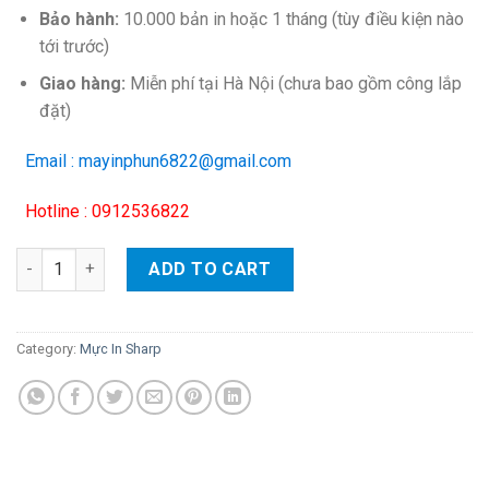
Bảo hành:
10.000 bản in hoặc 1 tháng (tùy điều kiện nào
tới trước)
Giao hàng:
Miễn phí tại Hà Nội (chưa bao gồm công lắp
đặt)
Email : mayinphun6822@gmail.com
Hotline : 0912536822
Thanh trống Sharp AR-160/ 161/ 200/ 201/ 205/ 206/ 207 quanti
ADD TO CART
Category:
Mực In Sharp