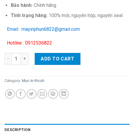
Bảo hành:
Chính hãng
Tình trạng hàng:
100% mới, nguyên hộp, nguyên seal
Email : mayinphun6822@gmail.com
Hotline : 0912536822
Trống mực máy photo Ricoh 2014ad/ M2701/ M2702 quantity
ADD TO CART
Category:
Mực In Ricoh
DESCRIPTION