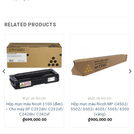
RELATED PRODUCTS
MỰC IN RICOH
MỰC IN RICOH
Hộp mực màu Ricoh 310S (đen)
Hộp mực màu Ricoh MP C4502/
– Cho máy SP C232dn/ C232sf/
5502/ 6502/ 4503/ 5503/ 6503
C242dn/ C242sf
(vàng)
₫
699,000.00
₫
900,000.00