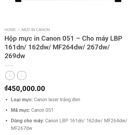
HOME
/
MỰC IN CANON
Hộp mực in Canon 051 – Cho máy LBP
161dn/ 162dw/ MF264dw/ 267dw/
269dw
₫
450,000.00
Loại mực:
Canon laser trắng đen
Mã mực:
Canon 051
Dùng cho máy:
Canon LBP 161dn/ 162dw/ MF264dw/
MF267dw