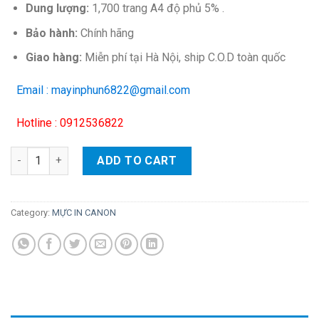
Dung lượng:
1,700 trang A4 độ phủ 5% .
Bảo hành:
Chính hãng
Giao hàng:
Miễn phí tại Hà Nội, ship C.O.D toàn quốc
Email : mayinphun6822@gmail.com
Hotline : 0912536822
Hộp mực in Canon 051 – Cho máy LBP 161dn/ 162dw/ MF264dw/
ADD TO CART
Category:
MỰC IN CANON