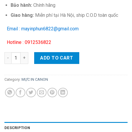
Bảo hành:
Chính hãng
Giao hàng:
Miễn phí tại Hà Nội, ship C.O.D toàn quốc
Email : mayinphun6822@gmail.com
Hotline : 0912536822
Hộp mực in Canon 052 – Cho máy LBP 212dw/ 214dw/ MF421dw
ADD TO CART
Category:
MỰC IN CANON
DESCRIPTION