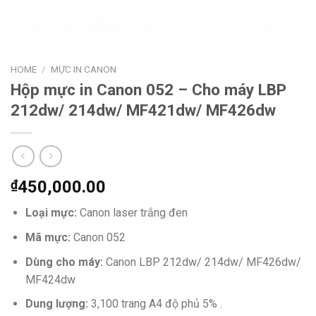
HOME
/
MỰC IN CANON
Hộp mực in Canon 052 – Cho máy LBP
212dw/ 214dw/ MF421dw/ MF426dw
₫
450,000.00
Loại mực:
Canon laser trắng đen
Mã mực:
Canon 052
Dùng cho máy:
Canon LBP 212dw/ 214dw/ MF426dw/
MF424dw
Dung lượng:
3,100 trang A4 độ phủ 5% .