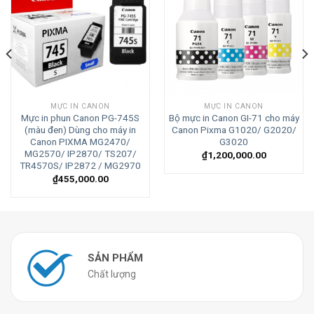
MỰC IN CANON
MỰC IN CANON
Mực in phun Canon PG-745S
Bộ mực in Canon GI-71 cho máy
(màu đen) Dùng cho máy in
Canon Pixma G1020/ G2020/
Canon PIXMA MG2470/
G3020
MG2570/ IP2870/ TS207/
₫
1,200,000.00
TR4570S/ IP2872 / MG2970
₫
455,000.00
SẢN PHẨM
Chất lượng