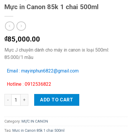
Mực in Canon 85k 1 chai 500ml
₫
85,000.00
Mực J chuyên dành cho máy in canon ix loại 500ml:
85.000/1 mầu
Email : mayinphun6822@gmail.com
Hotline : 0912536822
Mực in Canon 85k 1 chai 500ml quantity
ADD TO CART
Category:
MỰC IN CANON
Tag:
Mực in Canon 85k 1 chai 500ml