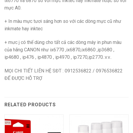
ix6770 và 6870 so với mực Inktec hay Inkmate hoặc so với
mực A0.
+ In màu mực tươi sáng hơn so với các dòng mực cũ như
inkmate hay inktec
+ mưc j có thể dùng cho tất cả các dòng máy in phun màu
của hãng CANON như ix6770 ,ix6870,ix6860 ,ip3680 ,
ip4680 , ip476 , ip4870 , ip4970 , ip7270,ip2770..v.v..
MỌI CHI TIẾT LIÊN HỆ SĐT : 0912536822 / 0976536822
ĐỂ ĐƯỢC HỖ TRỢ
RELATED PRODUCTS