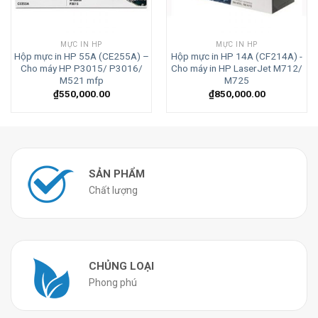
MỰC IN HP
MỰC IN HP
Hộp mực in HP 55A (CE255A) –
Hộp mực in HP 14A (CF214A) -
Cho máy HP P3015/ P3016/
Cho máy in HP LaserJet M712/
M521 mfp
M725
₫
550,000.00
₫
850,000.00
SẢN PHẨM
Chất lượng
CHỦNG LOẠI
Phong phú