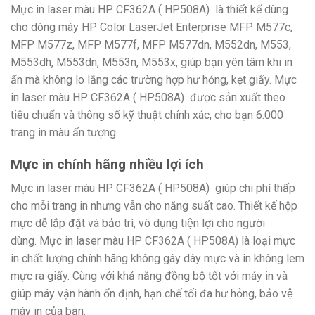
Mực in laser màu HP CF362A ( HP508A) là thiết kế dùng
cho dòng máy HP Color LaserJet Enterprise MFP M577c,
MFP M577z, MFP M577f, MFP M577dn, M552dn, M553,
M553dh, M553dn, M553n, M553x, giúp bạn yên tâm khi in
ấn mà không lo lắng các trường hợp hư hỏng, kẹt giấy. Mực
in laser màu HP CF362A ( HP508A)
được sản xuất theo
tiêu chuẩn và thông số kỹ thuật chính xác, cho bạn 6.000
trang in màu ấn tượng.
Mực in chính hãng nhiều lợi ích
Mực in laser màu HP CF362A ( HP508A) giúp chi phí thấp
cho mỗi trang in nhưng vẫn cho năng suất cao. Thiết kế hộp
mực dễ lắp đặt và bảo trì, vô dụng tiện lợi cho người
dùng. Mực in laser màu HP CF362A ( HP508A) là loại mực
in chất lượng chính hãng không gây dây mực và in không lem
mực ra giấy. Cùng với khả năng đồng bộ tốt với máy in và
giúp máy vận hành ổn định, hạn chế tối đa hư hỏng, bảo vệ
máy in của bạn.