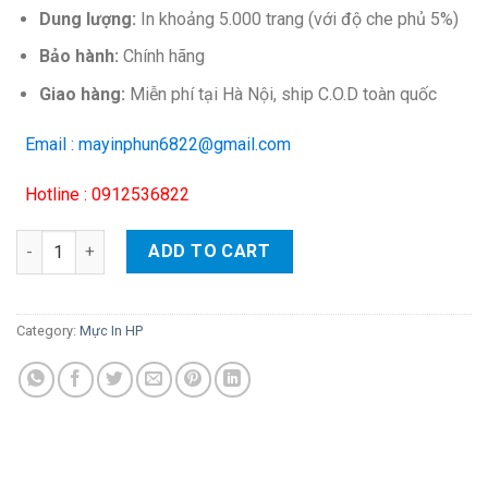
Dung lượng:
In khoảng 5.000 trang (với độ che phủ 5%)
Bảo hành:
Chính hãng
Giao hàng:
Miễn phí tại Hà Nội, ship C.O.D toàn quốc
Email : mayinphun6822@gmail.com
Hotline : 0912536822
Hộp mực màu HP 508A (vàng) – Cho máy HP Color M552dn/ M5
ADD TO CART
Category:
Mực In HP