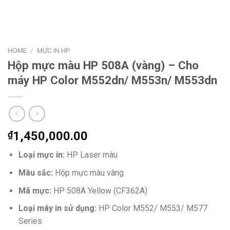
HOME
/
MỰC IN HP
Hộp mực màu HP 508A (vàng) – Cho
máy HP Color M552dn/ M553n/ M553dn
₫
1,450,000.00
Loại mực in:
HP Laser màu
Màu sắc:
Hộp mực
màu vàng
Mã mực:
HP 508A Yellow (CF362A)
Loại máy in sử dụng:
HP Color M552/ M553/ M577
Series