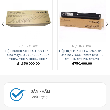
MỰC IN XEROX
MỰC IN XEROX
Hộp mực in Xerox CT200417 –
Hộp mực in Xerox CT202384 –
Cho máy DC 236/ 286/ 336/
Cho máy DocuCentre S2011/
2005/ 2007/ 3005/ 3007
S2110/ S2320/ S2520
₫
1,350,000.00
₫
750,000.00
SẢN PHẨM
Chất lượng