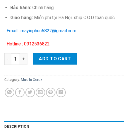
Bảo hành:
Chính hãng
Giao hàng:
Miễn phí tại Hà Nội, ship C.O.D toàn quốc
Email : mayinphun6822@gmail.com
Hotline : 0912536822
Hộp mực màu Xerox CT202249 (vàng) – Cho máy DocuCentre S
ADD TO CART
Category:
Mực In Xerox
DESCRIPTION