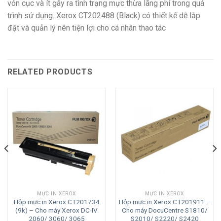
vón cục và ít gây ra tình trạng mực thừa lãng phí trong quá
trình sử dụng. Xerox CT202488 (Black)
có thiết kế dễ lắp
đặt và quản lý nên tiện lợi cho cá nhân thao tác
RELATED PRODUCTS
MỰC IN XEROX
MỰC IN XEROX
Hộp mực in Xerox CT201734
Hộp mực in Xerox CT201911 –
(9k) – Cho máy Xerox DC-IV
Cho máy DocuCentre S1810/
2060/ 3060/ 3065
S2010/ S2220/ S2420