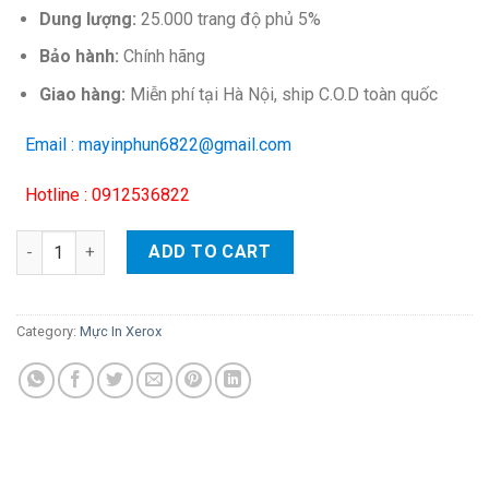
Dung lượng:
25.000 trang độ phủ 5%
Bảo hành:
Chính hãng
Giao hàng:
Miễn phí tại Hà Nội, ship C.O.D toàn quốc
Email : mayinphun6822@gmail.com
Hotline : 0912536822
Hộp mực màu Xerox CT202488 (đen) – Cho máy DC-V C2260/ C2
ADD TO CART
Category:
Mực In Xerox