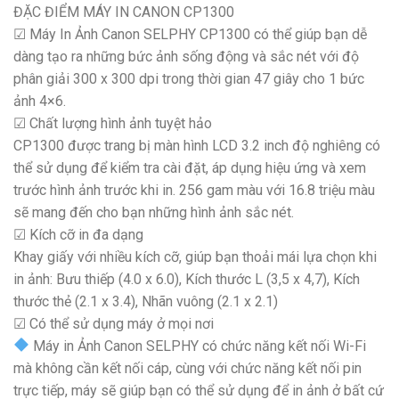
ĐẶC ĐIỂM MÁY IN CANON CP1300
☑ Máy In Ảnh Canon SELPHY CP1300 có thể giúp bạn dễ
dàng tạo ra những bức ảnh sống động và sắc nét với độ
phân giải 300 x 300 dpi trong thời gian 47 giây cho 1 bức
ảnh 4×6.
☑ Chất lượng hình ảnh tuyệt hảo
CP1300 được trang bị màn hình LCD 3.2 inch độ nghiêng có
thể sử dụng để kiểm tra cài đặt, áp dụng hiệu ứng và xem
trước hình ảnh trước khi in. 256 gam màu với 16.8 triệu màu
sẽ mang đến cho bạn những hình ảnh sắc nét.
☑ Kích cỡ in đa dạng
Khay giấy với nhiều kích cỡ, giúp bạn thoải mái lựa chọn khi
in ảnh: Bưu thiếp (4.0 x 6.0), Kích thước L (3,5 x 4,7), Kích
thước thẻ (2.1 x 3.4), Nhãn vuông (2.1 x 2.1)
☑ Có thể sử dụng máy ở mọi nơi
Máy in Ảnh Canon SELPHY có chức năng kết nối Wi-Fi
mà không cần kết nối cáp, cùng với chức năng kết nối pin
trực tiếp, máy sẽ giúp bạn có thể sử dụng để in ảnh ở bất cứ