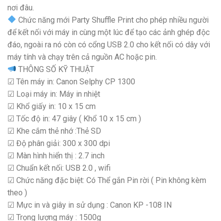
nơi đâu.
Chức năng mới Party Shuffle Print cho phép nhiều người
để kết nối với máy in cùng một lúc để tạo các ảnh ghép độc
đáo, ngoài ra nó còn có cổng USB 2.0 cho kết nối có dây với
máy tính và chạy trên cả nguồn AC hoặc pin.
THÔNG SỐ KỸ THUẬT
☑ Tên máy in: Canon Selphy CP 1300
☑ Loại máy in: Máy in nhiệt
☑ Khổ giấy in: 10 x 15 cm
☑ Tốc độ in: 47 giây ( Khổ 10 x 15 cm )
☑ Khe cắm thẻ nhớ :Thẻ SD
☑ Độ phân giải: 300 x 300 dpi
☑ Màn hình hiển thị : 2.7 inch
☑ Chuẩn kết nối: USB 2.0 , wifi
☑ Chức năng đặc biệt: Có Thể gắn Pin rời ( Pin không kèm
theo )
☑ Mực in và giây in sử dụng : Canon KP -108 IN
☑ Trọng lượng máy : 1500g