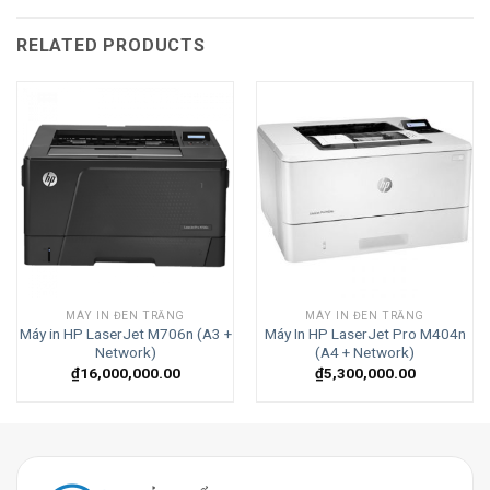
RELATED PRODUCTS
MÁY IN ĐEN TRẮNG
MÁY IN ĐEN TRẮNG
Máy in HP LaserJet M706n (A3 +
Máy In HP LaserJet Pro M404n
Network)
(A4 + Network)
₫
16,000,000.00
₫
5,300,000.00