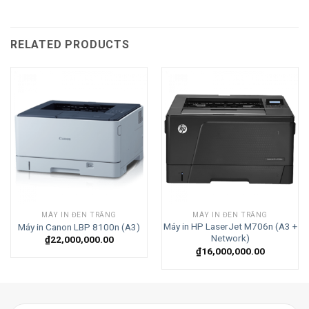
RELATED PRODUCTS
MÁY IN ĐEN TRẮNG
MÁY IN ĐEN TRẮNG
Máy in HP LaserJet M706n (A3 +
Máy in Canon LBP 8100n (A3)
Network)
₫
22,000,000.00
₫
16,000,000.00