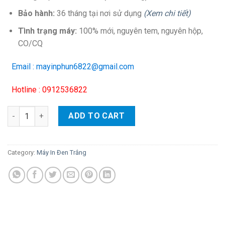
Bảo hành:
36 tháng tại nơi sử dụng
(Xem chi tiết)
Tình trạng máy:
100% mới, nguyên tem, nguyên hộp,
CO/CQ
Email : mayinphun6822@gmail.com
Hotline : 0912536822
Máy In HP LaserJet Pro M404n (A4 + Network) quantity
ADD TO CART
Category:
Máy In Đen Trắng