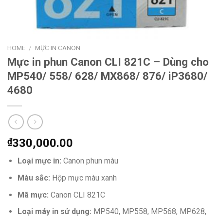
HOME
/
MỰC IN CANON
Mực in phun Canon CLI 821C – Dùng cho
MP540/ 558/ 628/ MX868/ 876/ iP3680/
4680
₫
330,000.00
Loại mực in:
Canon phun màu
Màu sắc:
Hộp mực
màu xanh
Mã mực:
Canon CLI 821C
Loại máy in sử dụng:
MP540, MP558, MP568, MP628,