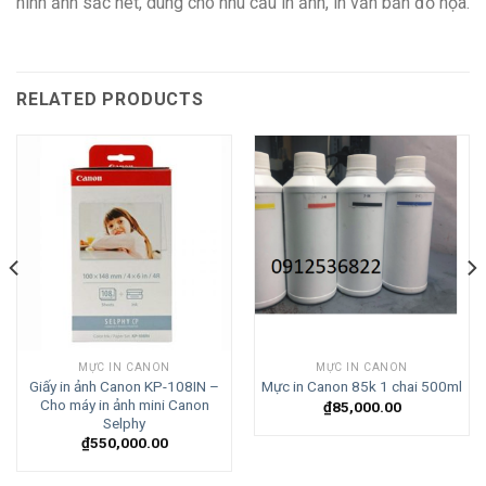
hình ảnh sắc nét, dùng cho nhu cầu in ảnh, in văn bản đồ họa.
RELATED PRODUCTS
MỰC IN CANON
MỰC IN CANON
Giấy in ảnh Canon KP-108IN –
Mực in Canon 85k 1 chai 500ml
Cho máy in ảnh mini Canon
₫
85,000.00
Selphy
₫
550,000.00