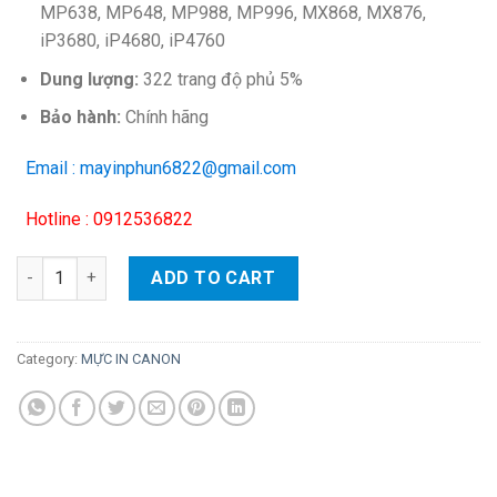
MP638, MP648, MP988, MP996, MX868, MX876,
iP3680, iP4680, iP4760
Dung lượng:
322 trang độ phủ 5%
Bảo hành:
Chính hãng
Email : mayinphun6822@gmail.com
Hotline : 0912536822
Mực in phun Canon CLI 821C – Dùng cho MP540/ 558/ 628/ MX86
ADD TO CART
Category:
MỰC IN CANON