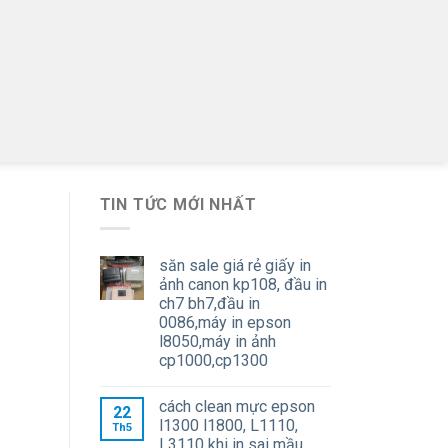
TIN TỨC MỚI NHẤT
săn sale giá rẻ giấy in
ảnh canon kp108, đầu in
ch7 bh7,đầu in
0086,máy in epson
l8050,máy in ảnh
cp1000,cp1300
cách clean mực epson
22
l1300 l1800, L1110,
Th5
L3110 khi in sai mầu