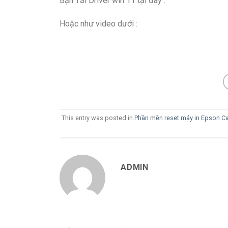
Bạn Tải Driver win 11 tại đây :
Hoặc như video dưới :
This entry was posted in
Phần mền reset máy in Epson C
ADMIN