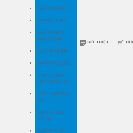
MÁY SCAN QUÉT
MÁY IN LASER
MÁY IN PHUN
MÀU EPSON
GIỚI THIỆU
HƯ
MỰC IN CANON
MÁY CẮT DECAL
LAPTOP MÁY
TÍNH XÁCH TAY
CÁC LOẠI MÀNG
ÉP
DỊCH VỤ SỬA
CHỮA
MÁY ÉP NHIỆT