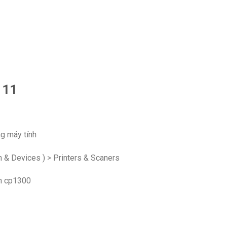
 11
ng máy tính
h & Devices ) > Printers & Scaners
on cp1300