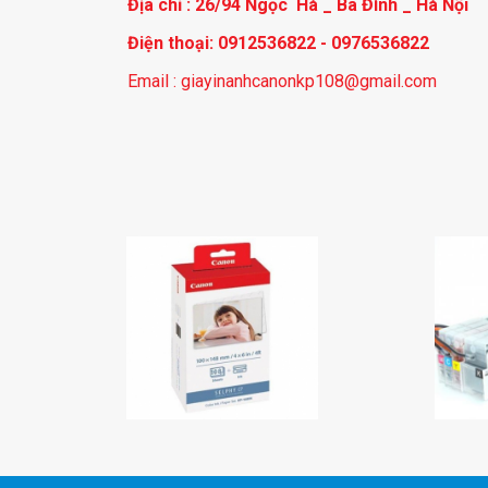
Địa chỉ : 26/94 Ngọc Hà _ Ba Đình _ Hà Nội
Điện thoại: 0912536822 - 0976536822
Email : giayinanhcanonkp108@gmail.com