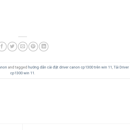
anon
and tagged
hướng dẫn cài đặt driver canon cp1300 trên win 11
,
Tải Drive
cp1300 win 11
.