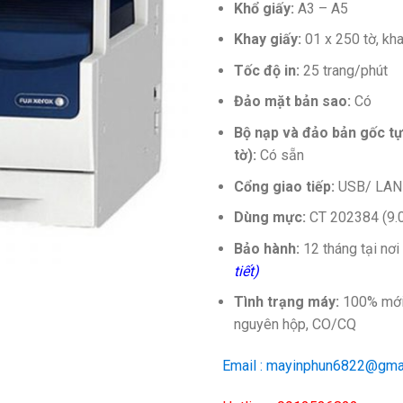
Khổ giấy:
A3 – A5
Khay giấy:
01 x 250 tờ, kha
Tốc độ in:
25 trang/phút
Đảo mặt bản sao:
Có
Bộ nạp và đảo bản gốc t
tờ):
Có sẵn
Cổng giao tiếp:
USB/ LAN
Dùng mực:
CT 202384 (9.0
Bảo hành:
12 tháng tại nơ
tiết)
Tình trạng máy:
100% mới,
nguyên hộp, CO/CQ
Email : mayinphun6822@gma