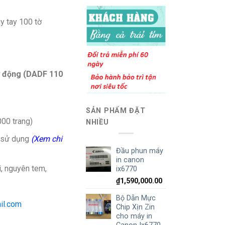
y tay 100 tờ
ự động (DADF 110
SẢN PHẨM ĐẶT
00 trang)
NHIỀU
i sử dụng
(Xem chi
Đầu phun máy
in canon
 nguyên tem,
ix6770
₫
1,590,000.00
Bộ Dẫn Mực
il.com
Chip Xịn Zin
cho máy in