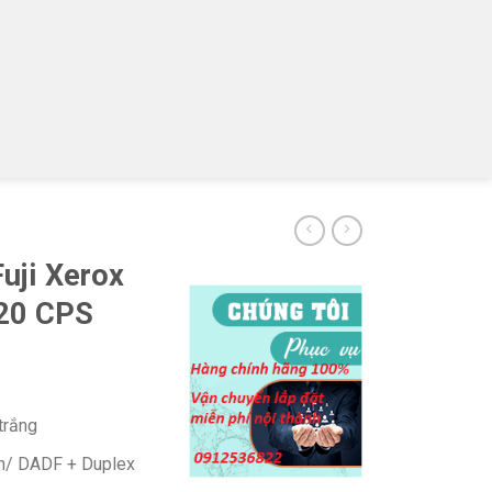
uji Xerox
20 CPS
trắng
n/ DADF + Duplex