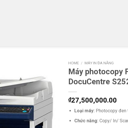
HOME
/
MÁY IN ĐA NĂNG
Máy photocopy F
DocuCentre S25
₫
27,500,000.00
Loại máy:
Photocopy đen 
Chức năng:
Copy/ In/ Sca