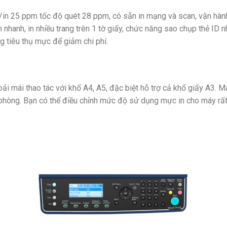
in 25 ppm tốc độ quét 28 ppm, có sẵn in mạng và scan, vận hành
 nhanh, in nhiều trang trên 1 tờ giấy, chức năng sao chụp thẻ ID 
ng tiêu thụ mực để giảm chi phí.
oải mái thao tác với khổ A4, A5, đặc biệt hỗ trợ cả khổ giấy A3.
phòng. Bạn có thể điều chỉnh mức độ sử dụng mực in cho máy rất t