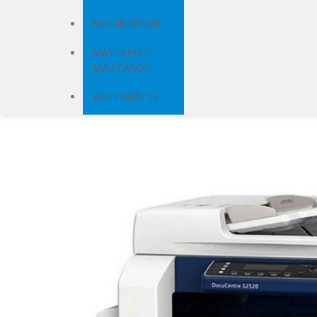
MỰC IN EPSON
MÁY IN PHUN
MÀU CANON
ĐẦU IN MÁY IN