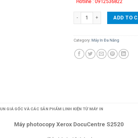
Hotline : 0912536822
Máy photocopy Fuji Xerox Doc
ADD TO 
Category:
Máy In Đa Năng
UN GIÁ GỐC VÀ CÁC SẢN PHẨM LINH KIỆN TỪ MÁY IN
Máy photocopy Xerox DocuCentre S2520