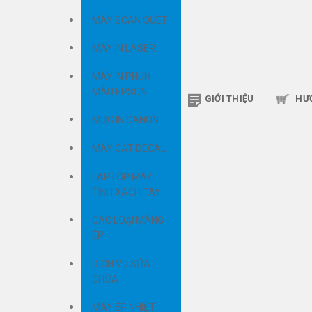
MÁY SCAN QUÉT
MÁY IN LASER
MÁY IN PHUN
MÀU EPSON
GIỚI THIỆU
HƯ
MỰC IN CANON
MÁY CẮT DECAL
LAPTOP MÁY
TÍNH XÁCH TAY
CÁC LOẠI MÀNG
ÉP
DỊCH VỤ SỬA
CHỮA
MÁY ÉP NHIỆT