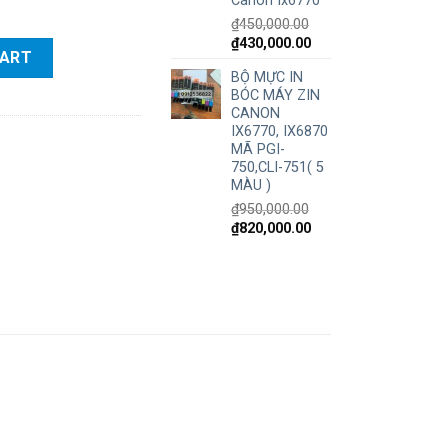
Canon Ix6770
₫
450,000.00
₫
430,000.00
uCentre S2520 CPS quantity
CART
BỘ MỰC IN
BÓC MÁY ZIN
CANON
IX6770, IX6870
MÃ PGI-
750,CLI-751( 5
MÀU )
₫
950,000.00
₫
820,000.00