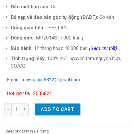
Đảo mặt bản sao:
Có
Bộ nạp
và đảo bản gốc tự động (DADF):
Có sẵn
Cổng giao tiếp:
USB/ LAN
Dùng mực:
MP2014S (7.000 trang)
Bảo hành:
12 tháng hoặc 40.000 bản
(Xem chi tiết)
Tình trạng máy:
100% mới, nguyên tem, nguyên hộp,
CO/CQ
Email : mayinphun6822@gmail.com
Hotline : 0912536822
Máy photocopy Ricoh Afico MP 2014ad quantity
ADD TO CART
Category:
Máy In Đa Năng