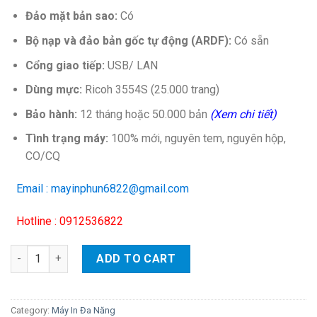
Đảo mặt bản sao:
Có
Bộ nạp
và đảo bản gốc tự động (ARDF):
Có sẵn
Cổng giao tiếp:
USB/ LAN
Dùng mực:
Ricoh 3554S (25.000 trang)
Bảo hành:
12 tháng hoặc 50.000 bản
(Xem chi tiết)
Tình trạng máy:
100% mới, nguyên tem, nguyên hộp,
CO/CQ
Email : mayinphun6822@gmail.com
Hotline : 0912536822
Máy photocopy Ricoh Aficio MP 2555SP quantity
ADD TO CART
Category:
Máy In Đa Năng