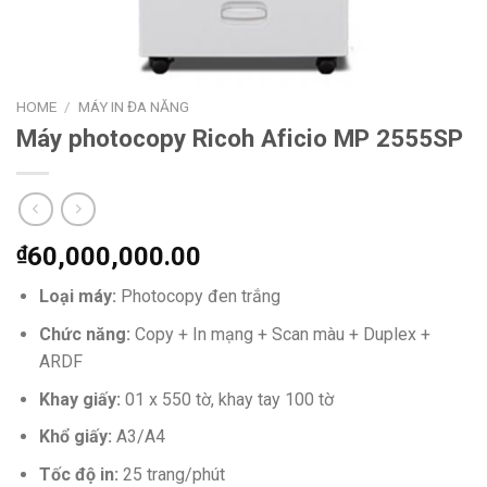
HOME
/
MÁY IN ĐA NĂNG
Máy photocopy Ricoh Aficio MP 2555SP
₫
60,000,000.00
Loại máy:
Photocopy đen trắng
Chức năng:
Copy + In mạng + Scan màu + Duplex +
ARDF
Khay giấy:
01 x 550 tờ, khay tay 100 tờ
Khổ giấy:
A3/A4
Tốc độ in:
25 trang/phút