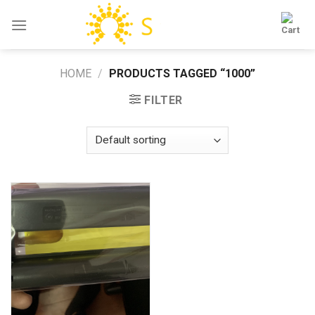
Skip
to
content
HOME
/
PRODUCTS TAGGED “1000”
FILTER