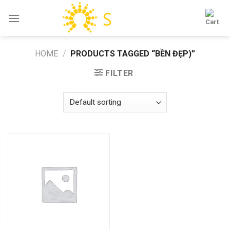
Skip
to
content
HOME
/
PRODUCTS TAGGED “BỀN ĐẸP)”
FILTER