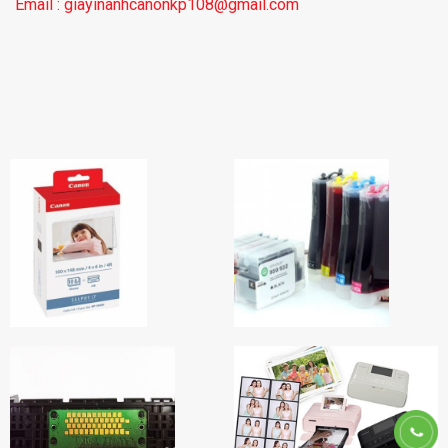
Email : giayinanhcanonkp108@gmail.com