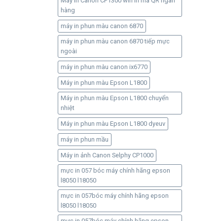
Máy in Canon CP1300 wifi in mã QR ngân
hàng
máy in phun màu canon 6870
máy in phun màu canon 6870 tiếp mực
ngoài
máy in phun màu canon ix6770
Máy in phun màu Epson L1800
Máy in phun màu Epson L1800 chuyển
nhiệt
Máy in phun màu Epson L1800 dyeuv
máy in phun mầu
Máy in ảnh Canon Selphy CP1000
mực in 057 bóc máy chính hãng epson
l8050 l18050
mực in 057bóc máy chính hãng epson
l8050 l18050
mực in 057bóc máy chính hãng epson