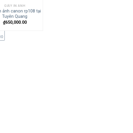
GIẤY IN ẢNH
in ảnh canon rp108 tại
Tuyên Quang
0
₫
650,000.00
10