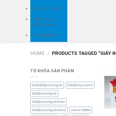
MỰC IN EPSON
MÁY IN PHUN
MÀU CANON
ĐẦU IN MÁY IN
HOME
/
PRODUCTS TAGGED “GIẤY I
TỪ KHÓA SẢN PHẨM
bánbộtiếpmựcngoài
bộtiếpmựccanon
bộtiếpmựcngoài
bộtiếpmựcngoài5màu
bộtiếpmựcngoàicanon
canon ix6860