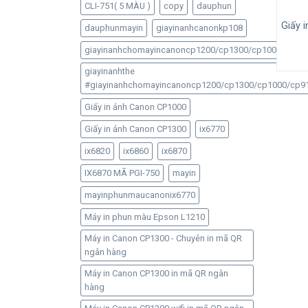
CLI-751( 5 MÀU )
copy
dauphun
Giấy 
dauphunmayin
giayinanhcanonkp108
giayinanhchomayincanoncp1200/cp1300/cp1000/cp91
giayinanhthe
#giayinanhchomayincanoncp1200/cp1300/cp1000/cp9
Giấy in ảnh Canon CP1000
Giấy in ảnh Canon CP1300
ix6770
ix6820
ix6860
ix6870
IX6870 MÃ PGI-750
mayin
mayinphunmaucanonix6770
Máy in phun màu Epson L1210
Máy in Canon CP1300 - Chuyên in mã QR
ngân hàng
Máy in Canon CP1300 in mã QR ngân
hàng