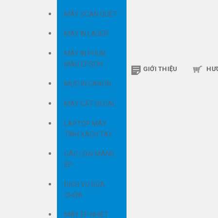
MÁY SCAN QUÉT
MÁY IN LASER
MÁY IN PHUN
MÀU EPSON
GIỚI THIỆU
HƯ
MỰC IN CANON
MÁY CẮT DECAL
LAPTOP MÁY
TÍNH XÁCH TAY
CÁC LOẠI MÀNG
ÉP
DỊCH VỤ SỬA
CHỮA
MÁY ÉP NHIỆT